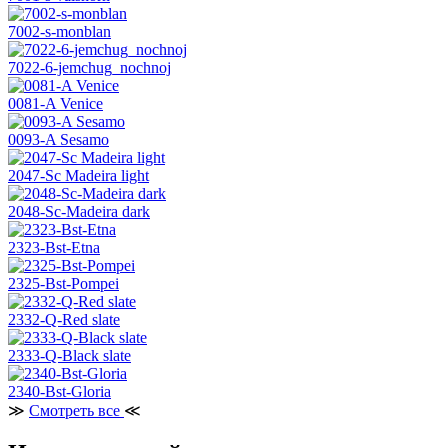
7002-s-monblan
7022-6-jemchug_nochnoj
0081-A Venice
0093-A Sesamo
2047-Sc Madeira light
2048-Sc-Madeira dark
2323-Bst-Etna
2325-Bst-Pompei
2332-Q-Red slate
2333-Q-Black slate
2340-Bst-Gloria
≫
Смотреть все
≪