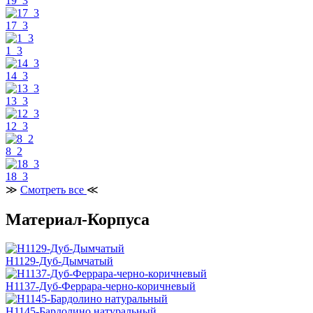
19_3
17_3
1_3
14_3
13_3
12_3
8_2
18_3
≫
Смотреть все
≪
Материал-Корпуса
H1129-Дуб-Дымчатый
H1137-Дуб-Феррара-черно-коричневый
H1145-Бардолино натуральный