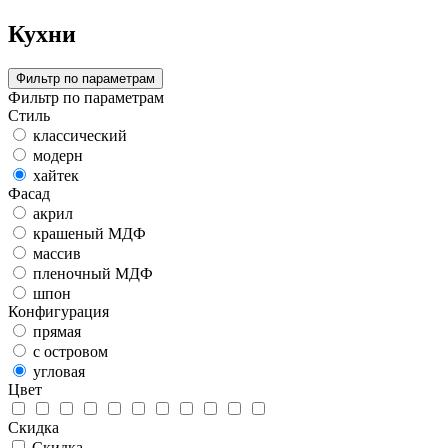
Кухни
Фильтр по параметрам
Фильтр по параметрам
Стиль
классический
модерн
хайтек
Фасад
акрил
крашеный МДФ
массив
пленочный МДФ
шпон
Конфигурация
прямая
с островом
угловая
Цвет
Скидка
Скидка