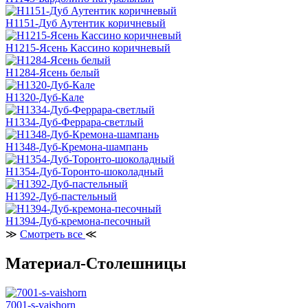
H1151-Дуб Аутентик коричневый
H1215-Ясень Кассино коричневый
H1284-Ясень белый
H1320-Дуб-Кале
H1334-Дуб-Феррара-светлый
H1348-Дуб-Кремона-шампань
H1354-Дуб-Торонто-шоколадный
H1392-Дуб-пастельный
H1394-Дуб-кремона-песочный
≫
Смотреть все
≪
Материал-Столешницы
7001-s-vaishorn