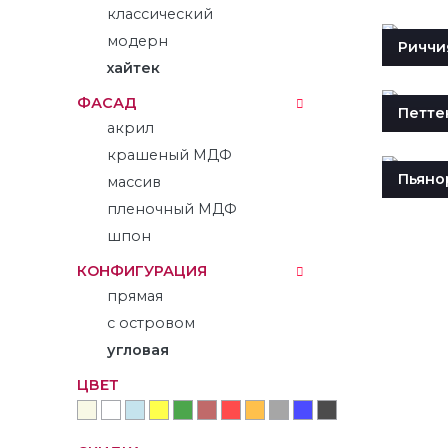
классический
модерн
Риччи
хайтек
ФАСАД
Петте
акрил
крашеный МДФ
Пьяно
массив
пленочный МДФ
шпон
КОНФИГУРАЦИЯ
прямая
с островом
угловая
ЦВЕТ