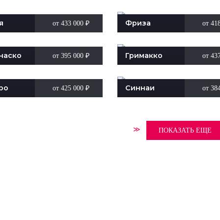
я
Фриза
от 433 000
₽
от 41
наско
Гримакко
от 395 000
₽
от 43
ро
Синнаи
от 425 000
₽
от 38
≫
ПОКАЗАТЬ ЕЩЕ