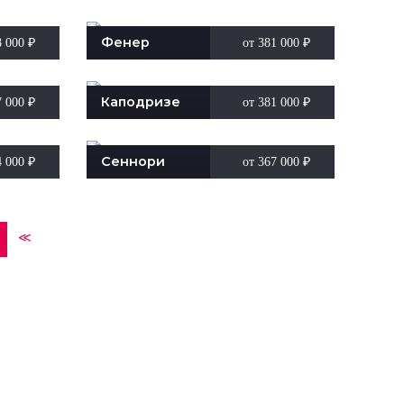
Фенер
8 000
₽
от 381 000
₽
Каподризе
7 000
₽
от 381 000
₽
Сеннори
4 000
₽
от 367 000
₽
≪