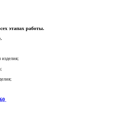
сех этапах работы.
.
 изделия;
;
делия;
-60