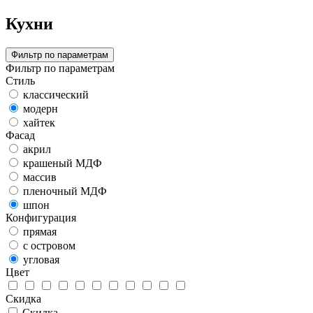
Кухни
Фильтр по параметрам
Фильтр по параметрам
Стиль
классический
модерн
хайтек
Фасад
акрил
крашеный МДФ
массив
пленочный МДФ
шпон
Конфигурация
прямая
с островом
угловая
Цвет
Скидка
Скидка