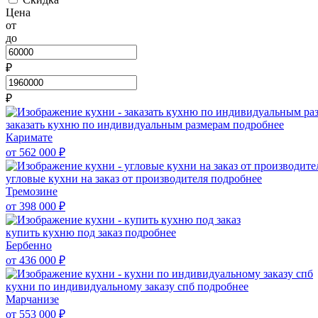
Цена
от
до
₽
₽
заказать кухню по индивидуальным размерам
подробнее
Каримате
от 562 000
₽
угловые кухни на заказ от производителя
подробнее
Тремозине
от 398 000
₽
купить кухню под заказ
подробнее
Бербенно
от 436 000
₽
кухни по индивидуальному заказу спб
подробнее
Марчанизе
от 553 000
₽