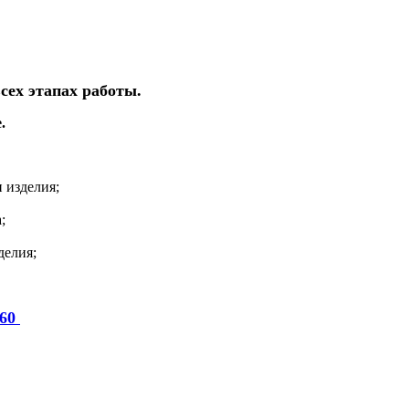
сех этапах работы.
.
 изделия;
;
делия;
-60