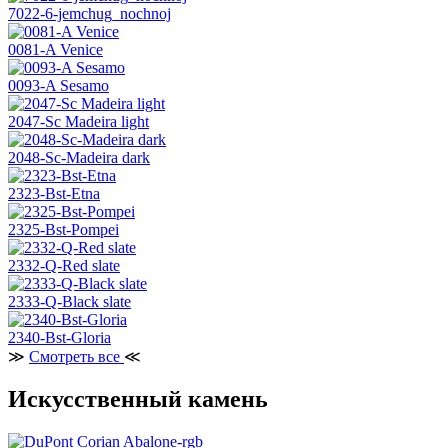
7022-6-jemchug_nochnoj
0081-A Venice
0093-A Sesamo
2047-Sc Madeira light
2048-Sc-Madeira dark
2323-Bst-Etna
2325-Bst-Pompei
2332-Q-Red slate
2333-Q-Black slate
2340-Bst-Gloria
≫
Смотреть все
≪
Искусственный камень