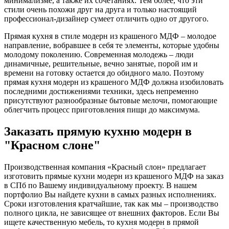
минимализме, а также их сочетаниях. Тем более, что эти
стили очень похожи друг на друга и только настоящий
профессионал-дизайнер сумеет отличить одно от другого.
Прямая кухня в стиле модерн из крашеного МДФ – молодое
направление, вобравшее в себя те элементы, которые удобны
молодому поколению. Современная молодежь – люди
динамичные, решительные, вечно занятые, порой им и
времени на готовку остается до обидного мало. Поэтому
прямая кухня модерн из крашеного МДФ должна изобиловать
последними достижениями техники, здесь непременно
присутствуют разнообразные бытовые мелочи, помогающие
облегчить процесс приготовления пищи до максимума.
Заказать прямую кухню модерн в
"Красном слоне"
Производственная компания «Красный слон» предлагает
изготовить прямые кухни модерн из крашеного МДФ на заказ
в СПб по Вашему индивидуальному проекту. В нашем
портфолио Вы найдете кухни в самых разных исполнениях.
Сроки изготовления кратчайшие, так как мы – производство
полного цикла, не зависящее от внешних факторов. Если Вы
ищете качественную мебель, то кухня модерн в прямой