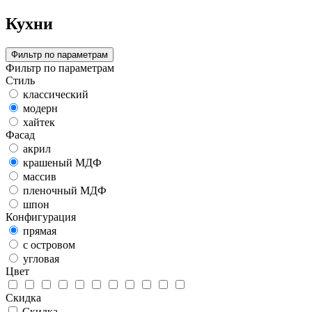
Кухни
Фильтр по параметрам
Фильтр по параметрам
Стиль
классический
модерн
хайтек
Фасад
акрил
крашеный МДФ
массив
пленочный МДФ
шпон
Конфигурация
прямая
с островом
угловая
Цвет
Скидка
Скидка