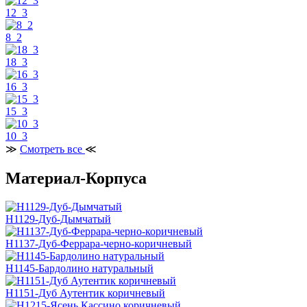
12_3
8_2
18_3
16_3
15_3
10_3
≫
Смотреть все
≪
Материал-Корпуса
H1129-Дуб-Дымчатый
H1137-Дуб-Феррара-черно-коричневый
H1145-Бардолино натуральный
H1151-Дуб Аутентик коричневый