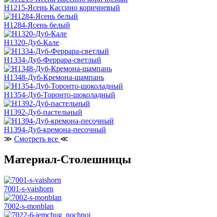
H1215-Ясень Кассино коричневый
H1284-Ясень белый
H1320-Дуб-Кале
H1334-Дуб-Феррара-светлый
H1348-Дуб-Кремона-шампань
H1354-Дуб-Торонто-шоколадный
H1392-Дуб-пастельный
H1394-Дуб-кремона-песочный
≫
Смотреть все
≪
Материал-Столешницы
7001-s-vaishorn
7002-s-monblan