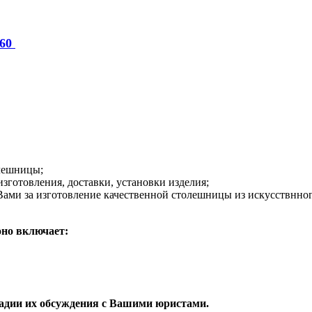
-60
олешницы;
зготовления, доставки, установки изделия;
Вами за изготовление качественной столешницы из искусствнног
оно включает:
тадии их обсуждения с Вашими юристами.