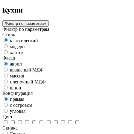
Кухни
Фильтр по параметрам
Фильтр по параметрам
Стиль
классический
модерн
хайтек
Фасад
акрил
крашеный МДФ
массив
пленочный МДФ
шпон
Конфигурация
прямая
с островом
угловая
Цвет
Скидка
Скидка