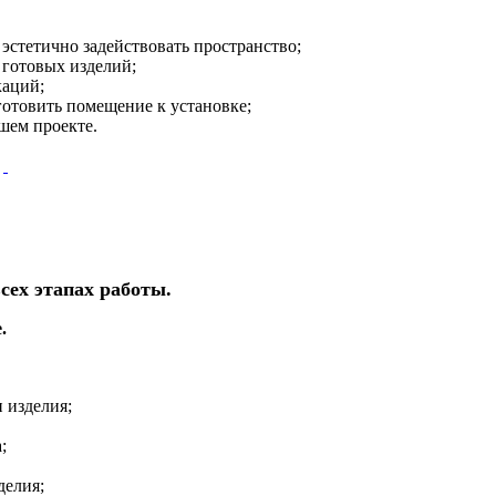
эстетично задействовать пространство;
 готовых изделий;
каций;
готовить помещение к установке;
шем проекте.
сех этапах работы.
.
 изделия;
;
делия;