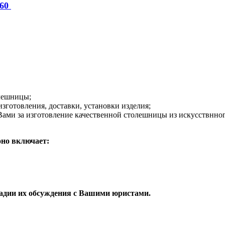
-60
олешницы;
зготовления, доставки, установки изделия;
Вами за изготовление качественной столешницы из искусствнног
оно включает:
тадии их обсуждения с Вашими юристами.