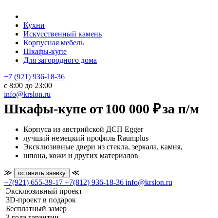
Кухни
Искусственный камень
Корпусная мебель
Шкафы-купе
Для загородного дома
+7 (921) 936-18-36
с 8:00 до 23:00
info@krslon.ru
Шкафы-купе от
100 000 ₽
за п/м
Корпуса из австрийской ДСП Egger
лучший немецкий профиль Raumplus
Эксклюзивные двери из стекла, зеркала, камня,
шпона, кожи и других материалов
≫
≪
оставить заявку
+7(921) 655-39-17
+7(812) 936-18-36
info@krslon.ru
Эксклюзивный проект
3D-проект в подарок
Бесплатный замер
3 года гарантии