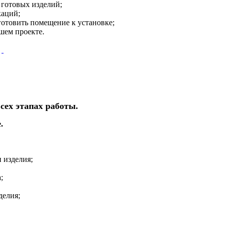
 готовых изделий;
каций;
готовить помещение к установке;
шем проекте.
сех этапах работы.
.
 изделия;
;
делия;