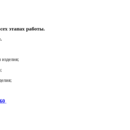
сех этапах работы.
.
 изделия;
;
делия;
-60