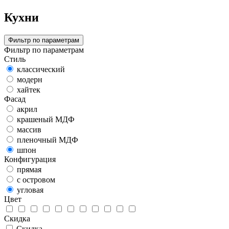
Кухни
Фильтр по параметрам
Фильтр по параметрам
Стиль
классический
модерн
хайтек
Фасад
акрил
крашеный МДФ
массив
пленочный МДФ
шпон
Конфигурация
прямая
с островом
угловая
Цвет
Скидка
Скидка