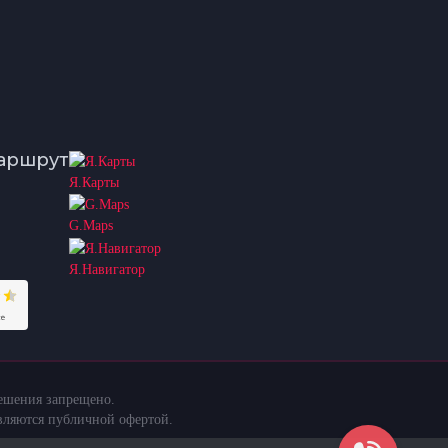
аршрут
Я.Карты
G.Maps
Я.Навигатор
решения запрещено.
вляются публичной офертой.