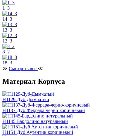
1_3
14_3
13_3
12_3
8_2
18_3
≫
Смотреть все
≪
Материал-Корпуса
H1129-Дуб-Дымчатый
H1137-Дуб-Феррара-черно-коричневый
H1145-Бардолино натуральный
H1151-Дуб Аутентик коричневый