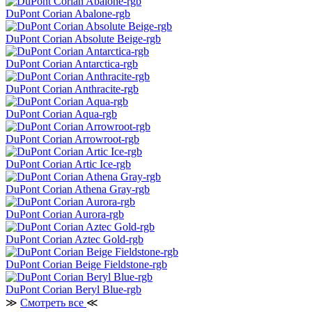
DuPont Corian Abalone-rgb
DuPont Corian Absolute Beige-rgb
DuPont Corian Antarctica-rgb
DuPont Corian Anthracite-rgb
DuPont Corian Aqua-rgb
DuPont Corian Arrowroot-rgb
DuPont Corian Artic Ice-rgb
DuPont Corian Athena Gray-rgb
DuPont Corian Aurora-rgb
DuPont Corian Aztec Gold-rgb
DuPont Corian Beige Fieldstone-rgb
DuPont Corian Beryl Blue-rgb
≫
Смотреть все
≪