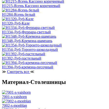
H1215-Ясень Кассино коричневый
H1284-Ясень белый
H1320-Дуб-Кале
H1334-Дуб-Феррара-светлый
H1348-Дуб-Кремона-шампань
H1354-Дуб-Торонто-шоколадный
H1392-Дуб-пастельный
H1394-Дуб-кремона-песочный
≫
Смотреть все
≪
Материал-Столешницы
7001-s-vaishorn
7002-s-monblan