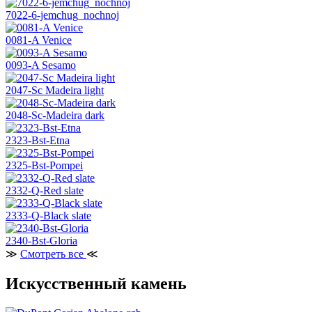
7022-6-jemchug_nochnoj
0081-A Venice
0093-A Sesamo
2047-Sc Madeira light
2048-Sc-Madeira dark
2323-Bst-Etna
2325-Bst-Pompei
2332-Q-Red slate
2333-Q-Black slate
2340-Bst-Gloria
≫
Смотреть все
≪
Искусственный камень