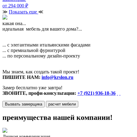
от 294 000
₽
≫
Показать еще
≪
какая она...
идеальная мебель для вашего дома?...
... с элегантными итальянскими фасадами
... с премиальной фурнитурой
... по персональному дизайн-проекту
Мы знаем, как создать такой проект!
ПИШИТЕ НАМ:
info@krslon.ru
Замер бесплатно уже завтра!
ЗВОНИТЕ, профи-консультация:
+7 (921) 936-18-36
Вызвать замерщика
расчет мебели
преимущества нашей компании!
Личная коммуникация