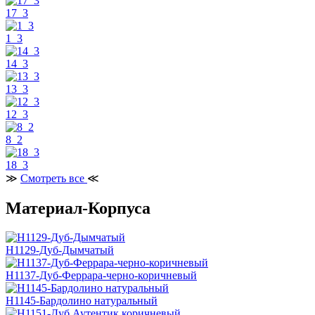
17_3
1_3
14_3
13_3
12_3
8_2
18_3
≫
Смотреть все
≪
Материал-Корпуса
H1129-Дуб-Дымчатый
H1137-Дуб-Феррара-черно-коричневый
H1145-Бардолино натуральный