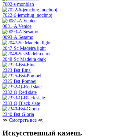
7002-s-monblan
7022-6-jemchug_nochnoj
0081-A Venice
0093-A Sesamo
2047-Sc Madeira light
2048-Sc-Madeira dark
2323-Bst-Etna
2325-Bst-Pompei
2332-Q-Red slate
2333-Q-Black slate
2340-Bst-Gloria
≫
Смотреть все
≪
Искусственный камень