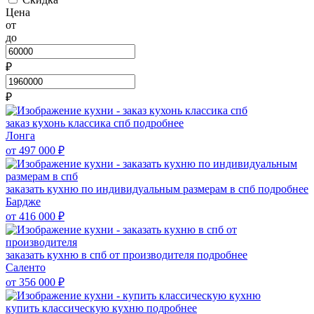
Цена
от
до
₽
₽
заказ кухонь классика спб
подробнее
Лонга
от 497 000
₽
заказать кухню по индивидуальным размерам в спб
подробнее
Бардже
от 416 000
₽
заказать кухню в спб от производителя
подробнее
Саленто
от 356 000
₽
купить классическую кухню
подробнее