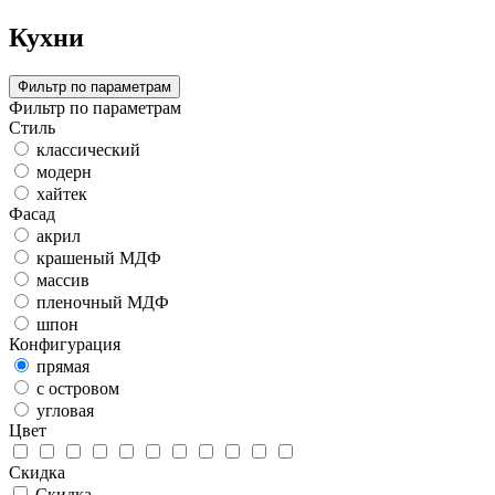
Кухни
Фильтр по параметрам
Фильтр по параметрам
Стиль
классический
модерн
хайтек
Фасад
акрил
крашеный МДФ
массив
пленочный МДФ
шпон
Конфигурация
прямая
с островом
угловая
Цвет
Скидка
Скидка