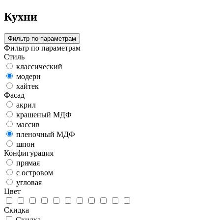
Кухни
Фильтр по параметрам
Фильтр по параметрам
Стиль
классический
модерн
хайтек
Фасад
акрил
крашеный МДФ
массив
пленочный МДФ
шпон
Конфигурация
прямая
с островом
угловая
Цвет
Скидка
Скидка