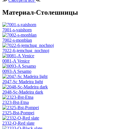
≫
Смотреть все
≪
Материал-Столешницы
7001-s-vaishorn
7002-s-monblan
7022-6-jemchug_nochnoj
0081-A Venice
0093-A Sesamo
2047-Sc Madeira light
2048-Sc-Madeira dark
2323-Bst-Etna
2325-Bst-Pompei
2332-Q-Red slate