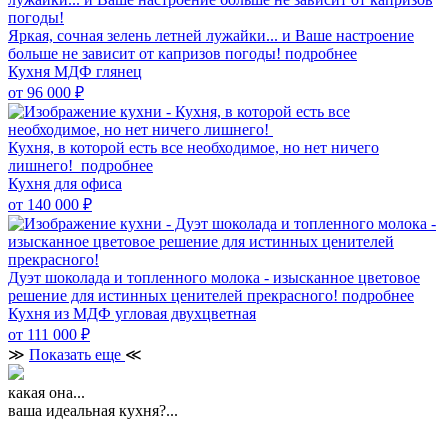
Яркая, сочная зелень летней лужайки... и Ваше настроение
больше не зависит от капризов погоды!
подробнее
Кухня МДФ глянец
от 96 000
₽
Кухня, в которой есть все необходимое, но нет ничего
лишнего!
подробнее
Кухня для офиса
от 140 000
₽
Дуэт шоколада и топленного молока - изысканное цветовое
решение для истинных ценителей прекрасного!
подробнее
Кухня из МДФ угловая двухцветная
от 111 000
₽
≫
Показать еще
≪
какая она...
ваша идеальная кухня?...