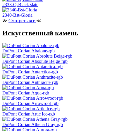
2333-Q-Black slate
2340-Bst-Gloria
≫
Смотреть все
≪
Искусственный камень
DuPont Corian Abalone-rgb
DuPont Corian Absolute Beige-rgb
DuPont Corian Antarctica-rgb
DuPont Corian Anthracite-rgb
DuPont Corian Aqua-rgb
DuPont Corian Arrowroot-rgb
DuPont Corian Artic Ice-rgb
DuPont Corian Athena Gray-rgb