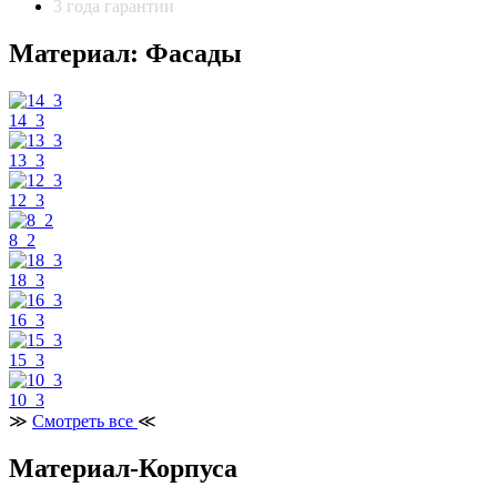
3 года гарантии
Материал: Фасады
14_3
13_3
12_3
8_2
18_3
16_3
15_3
10_3
≫
Смотреть все
≪
Материал-Корпуса