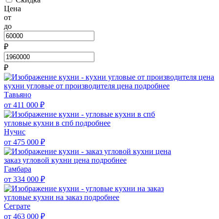
Цена
от
до
₽
₽
кухни угловые от производителя цена
подробнее
Тавьяно
от 411 000
₽
угловые кухни в спб
подробнее
Нучис
от 475 000
₽
заказ угловой кухни цена
подробнее
Гамбара
от 334 000
₽
угловые кухни на заказ
подробнее
Сеграте
от 463 000
₽