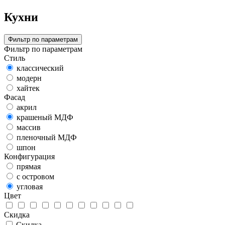
Кухни
Фильтр по параметрам
Фильтр по параметрам
Стиль
классический
модерн
хайтек
Фасад
акрил
крашеный МДФ
массив
пленочный МДФ
шпон
Конфигурация
прямая
с островом
угловая
Цвет
Скидка
Скидка