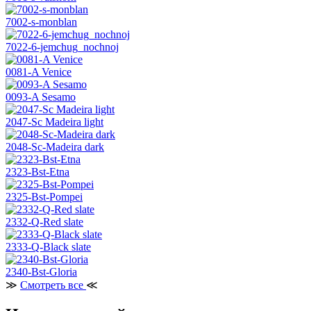
7002-s-monblan
7022-6-jemchug_nochnoj
0081-A Venice
0093-A Sesamo
2047-Sc Madeira light
2048-Sc-Madeira dark
2323-Bst-Etna
2325-Bst-Pompei
2332-Q-Red slate
2333-Q-Black slate
2340-Bst-Gloria
≫
Смотреть все
≪