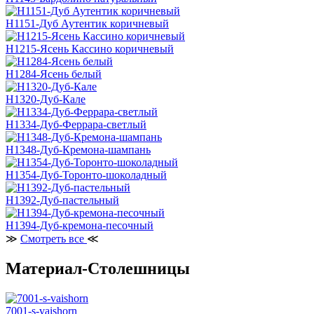
H1151-Дуб Аутентик коричневый
H1215-Ясень Кассино коричневый
H1284-Ясень белый
H1320-Дуб-Кале
H1334-Дуб-Феррара-светлый
H1348-Дуб-Кремона-шампань
H1354-Дуб-Торонто-шоколадный
H1392-Дуб-пастельный
H1394-Дуб-кремона-песочный
≫
Смотреть все
≪
Материал-Столешницы
7001-s-vaishorn