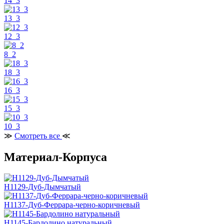
14_3
13_3
12_3
8_2
18_3
16_3
15_3
10_3
≫
Смотреть все
≪
Материал-Корпуса
H1129-Дуб-Дымчатый
H1137-Дуб-Феррара-черно-коричневый
H1145-Бардолино натуральный