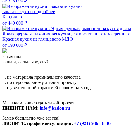
от 325 000
₽
заказать кухню
подробнее
Кардилло
от 449 000
₽
Яркая, дерзкая, лаконичная кухня для креативных и уверенных 
Красная кухня из глянцевого МДФ
от 190 000
₽
какая она...
ваша идеальная кухня?...
... из материала премиального качества
... по персональному дизайн-проекту
... с увеличенной гарантией сроком на 3 года
Мы знаем, как создать такой проект!
ПИШИТЕ НАМ:
info@krslon.ru
Замер бесплатно уже завтра!
ЗВОНИТЕ, профи-консультация:
+7 (921) 936-18-36