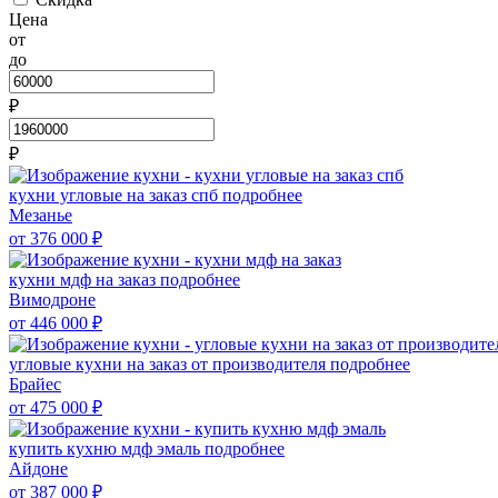
Цена
от
до
₽
₽
кухни угловые на заказ спб
подробнее
Мезанье
от 376 000
₽
кухни мдф на заказ
подробнее
Вимодроне
от 446 000
₽
угловые кухни на заказ от производителя
подробнее
Брайес
от 475 000
₽
купить кухню мдф эмаль
подробнее
Айдоне
от 387 000
₽