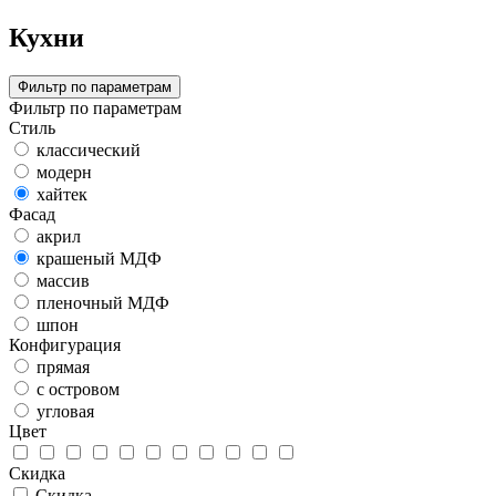
Кухни
Фильтр по параметрам
Фильтр по параметрам
Стиль
классический
модерн
хайтек
Фасад
акрил
крашеный МДФ
массив
пленочный МДФ
шпон
Конфигурация
прямая
с островом
угловая
Цвет
Скидка
Скидка