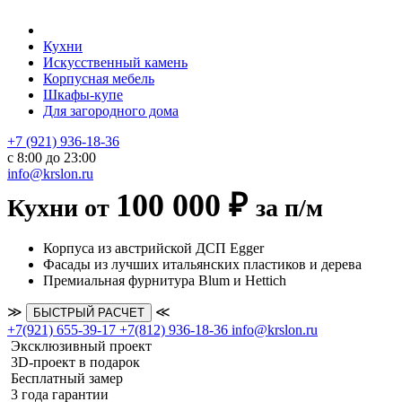
Кухни
Искусственный камень
Корпусная мебель
Шкафы-купе
Для загородного дома
+7 (921) 936-18-36
с 8:00 до 23:00
info@krslon.ru
100 000 ₽
Кухни от
за п/м
Корпуса из австрийской ДСП Egger
Фасады из лучших итальянских пластиков и дерева
Премиальная фурнитура Blum и Hettich
≫
≪
БЫСТРЫЙ РАСЧЕТ
+7(921) 655-39-17
+7(812) 936-18-36
info@krslon.ru
Эксклюзивный проект
3D-проект в подарок
Бесплатный замер
3 года гарантии