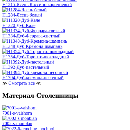
H1215-Ясень Кассино коричневый
H1284-Ясень белый
H1320-Дуб-Кале
H1334-Дуб-Феррара-светлый
H1348-Дуб-Кремона-шампань
H1354-Дуб-Торонто-шоколадный
H1392-Дуб-пастельный
H1394-Дуб-кремона-песочный
≫
Смотреть все
≪
Материал-Столешницы
7001-s-vaishorn
7002-s-monblan