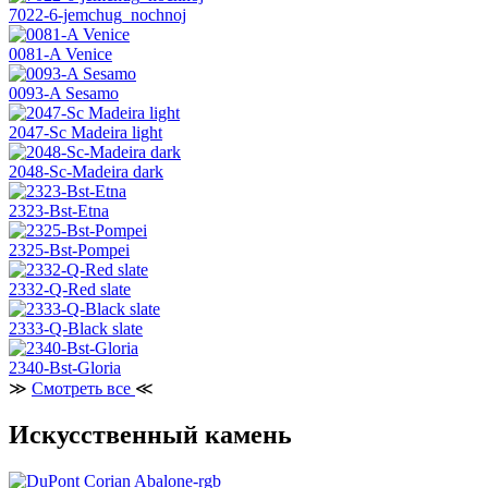
7022-6-jemchug_nochnoj
0081-A Venice
0093-A Sesamo
2047-Sc Madeira light
2048-Sc-Madeira dark
2323-Bst-Etna
2325-Bst-Pompei
2332-Q-Red slate
2333-Q-Black slate
2340-Bst-Gloria
≫
Смотреть все
≪
Искусственный камень