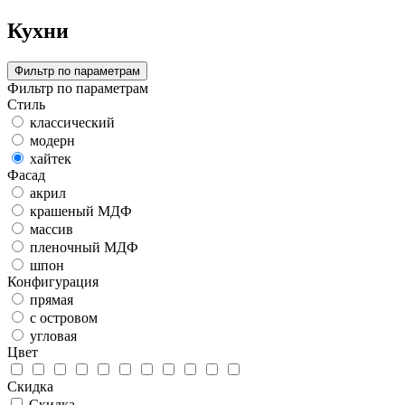
Кухни
Фильтр по параметрам
Фильтр по параметрам
Стиль
классический
модерн
хайтек
Фасад
акрил
крашеный МДФ
массив
пленочный МДФ
шпон
Конфигурация
прямая
с островом
угловая
Цвет
Скидка
Скидка