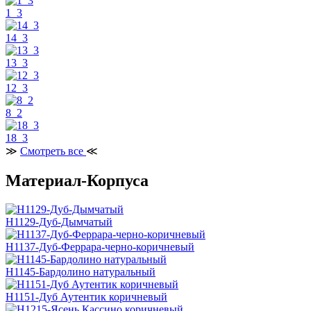
1_3
14_3
13_3
12_3
8_2
18_3
≫
Смотреть все
≪
Материал-Корпуса
H1129-Дуб-Дымчатый
H1137-Дуб-Феррара-черно-коричневый
H1145-Бардолино натуральный
H1151-Дуб Аутентик коричневый