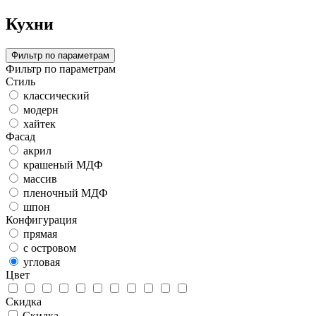
Кухни
Фильтр по параметрам
Фильтр по параметрам
Стиль
классический
модерн
хайтек
Фасад
акрил
крашеный МДФ
массив
пленочный МДФ
шпон
Конфигурация
прямая
с островом
угловая
Цвет
Скидка
Скидка