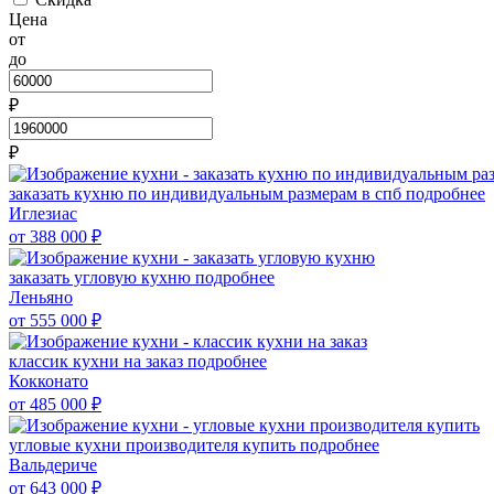
Цена
от
до
₽
₽
заказать кухню по индивидуальным размерам в спб
подробнее
Иглезиас
от 388 000
₽
заказать угловую кухню
подробнее
Леньяно
от 555 000
₽
классик кухни на заказ
подробнее
Кокконато
от 485 000
₽
угловые кухни производителя купить
подробнее
Вальдериче
от 643 000
₽