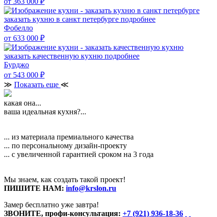
от 363 000
₽
заказать кухню в санкт петербурге
подробнее
Фобелло
от 633 000
₽
заказать качественную кухню
подробнее
Бурджо
от 543 000
₽
≫
Показать еще
≪
какая она...
ваша идеальная кухня?...
... из материала премиального качества
... по персональному дизайн-проекту
... с увеличенной гарантией сроком на 3 года
Мы знаем, как создать такой проект!
ПИШИТЕ НАМ:
info@krslon.ru
Замер бесплатно уже завтра!
ЗВОНИТЕ, профи-консультация:
+7 (921) 936-18-36