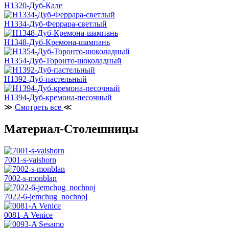
H1320-Дуб-Кале
H1334-Дуб-Феррара-светлый
H1348-Дуб-Кремона-шампань
H1354-Дуб-Торонто-шоколадный
H1392-Дуб-пастельный
H1394-Дуб-кремона-песочный
≫
Смотреть все
≪
Материал-Столешницы
7001-s-vaishorn
7002-s-monblan
7022-6-jemchug_nochnoj
0081-A Venice