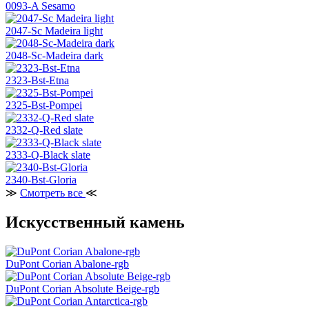
0093-A Sesamo
2047-Sc Madeira light
2048-Sc-Madeira dark
2323-Bst-Etna
2325-Bst-Pompei
2332-Q-Red slate
2333-Q-Black slate
2340-Bst-Gloria
≫
Смотреть все
≪
Искусственный камень
DuPont Corian Abalone-rgb
DuPont Corian Absolute Beige-rgb