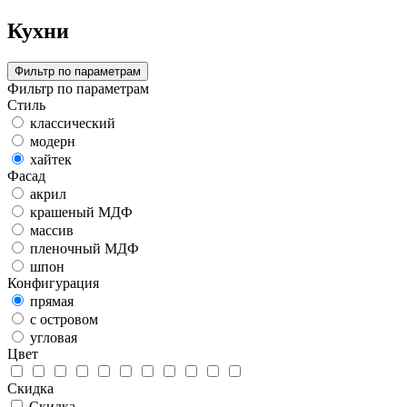
Кухни
Фильтр по параметрам
Фильтр по параметрам
Стиль
классический
модерн
хайтек
Фасад
акрил
крашеный МДФ
массив
пленочный МДФ
шпон
Конфигурация
прямая
с островом
угловая
Цвет
Скидка
Скидка