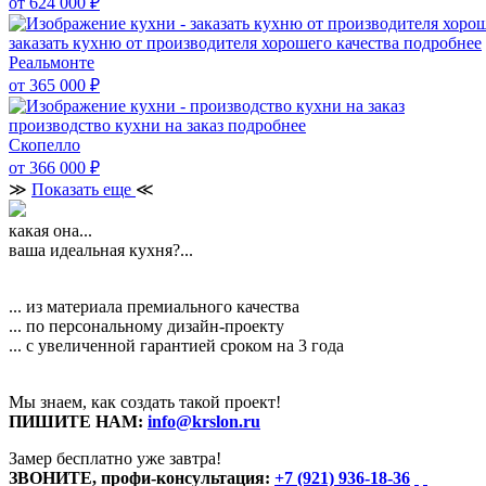
от 624 000
₽
заказать кухню от производителя хорошего качества
подробнее
Реальмонте
от 365 000
₽
производство кухни на заказ
подробнее
Скопелло
от 366 000
₽
≫
Показать еще
≪
какая она...
ваша идеальная кухня?...
... из материала премиального качества
... по персональному дизайн-проекту
... с увеличенной гарантией сроком на 3 года
Мы знаем, как создать такой проект!
ПИШИТЕ НАМ:
info@krslon.ru
Замер бесплатно уже завтра!
ЗВОНИТЕ, профи-консультация:
+7 (921) 936-18-36