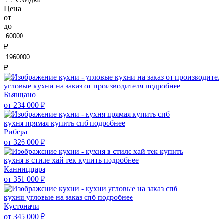
Цена
от
до
₽
₽
угловые кухни на заказ от производителя
подробнее
Бьянцано
от 234 000
₽
кухня прямая купить спб
подробнее
Рибера
от 326 000
₽
кухня в стиле хай тек купить
подробнее
Канниццара
от 351 000
₽
кухни угловые на заказ спб
подробнее
Кустоначи
от 345 000
₽