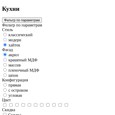
Кухни
Фильтр по параметрам
Фильтр по параметрам
Стиль
классический
модерн
хайтек
Фасад
акрил
крашеный МДФ
массив
пленочный МДФ
шпон
Конфигурация
прямая
с островом
угловая
Цвет
Скидка
Скидка