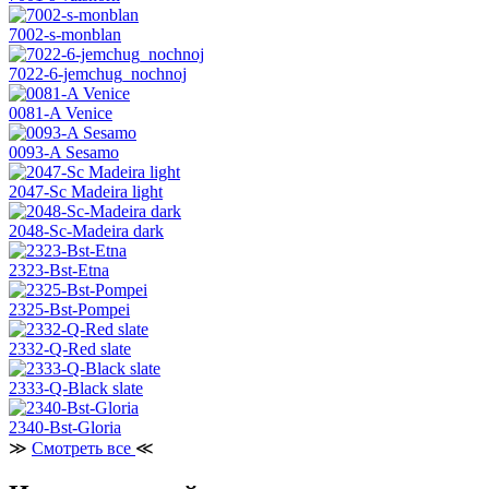
7002-s-monblan
7022-6-jemchug_nochnoj
0081-A Venice
0093-A Sesamo
2047-Sc Madeira light
2048-Sc-Madeira dark
2323-Bst-Etna
2325-Bst-Pompei
2332-Q-Red slate
2333-Q-Black slate
2340-Bst-Gloria
≫
Смотреть все
≪