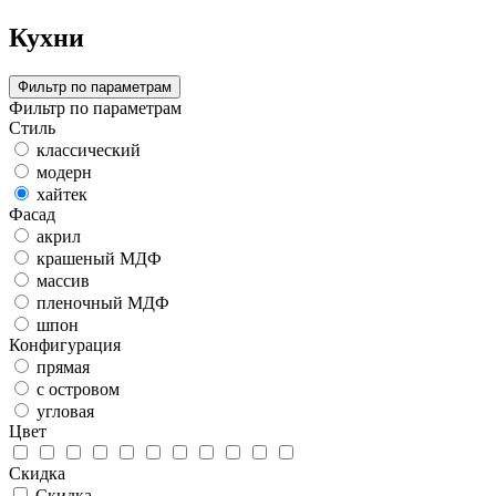
Кухни
Фильтр по параметрам
Фильтр по параметрам
Стиль
классический
модерн
хайтек
Фасад
акрил
крашеный МДФ
массив
пленочный МДФ
шпон
Конфигурация
прямая
с островом
угловая
Цвет
Скидка
Скидка