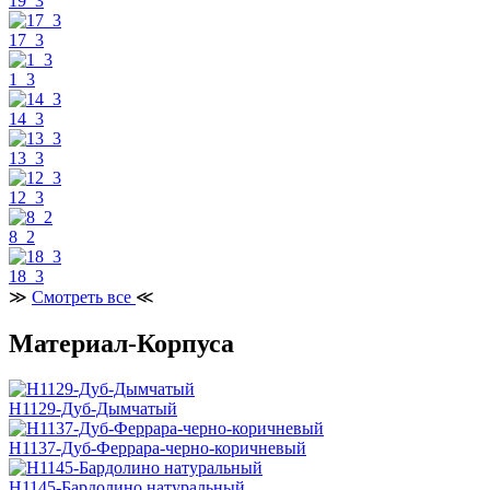
19_3
17_3
1_3
14_3
13_3
12_3
8_2
18_3
≫
Смотреть все
≪
Материал-Корпуса
H1129-Дуб-Дымчатый
H1137-Дуб-Феррара-черно-коричневый
H1145-Бардолино натуральный