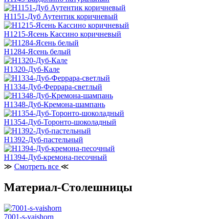
H1151-Дуб Аутентик коричневый
H1215-Ясень Кассино коричневый
H1284-Ясень белый
H1320-Дуб-Кале
H1334-Дуб-Феррара-светлый
H1348-Дуб-Кремона-шампань
H1354-Дуб-Торонто-шоколадный
H1392-Дуб-пастельный
H1394-Дуб-кремона-песочный
≫
Смотреть все
≪
Материал-Столешницы
7001-s-vaishorn