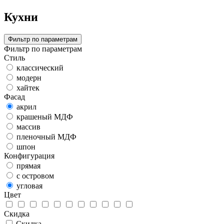
Кухни
Фильтр по параметрам
Фильтр по параметрам
Стиль
классический
модерн
хайтек
Фасад
акрил
крашеный МДФ
массив
пленочный МДФ
шпон
Конфигурация
прямая
с островом
угловая
Цвет
Скидка
Скидка