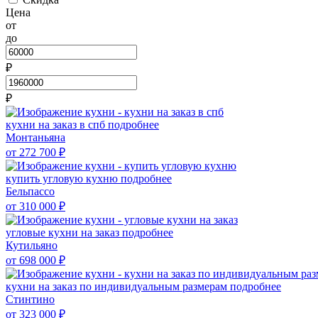
Цена
от
до
₽
₽
кухни на заказ в спб
подробнее
Монтаньяна
от 272 700
₽
купить угловую кухню
подробнее
Бельпассо
от 310 000
₽
угловые кухни на заказ
подробнее
Кутильяно
от 698 000
₽
кухни на заказ по индивидуальным размерам
подробнее
Стинтино
от 323 000
₽