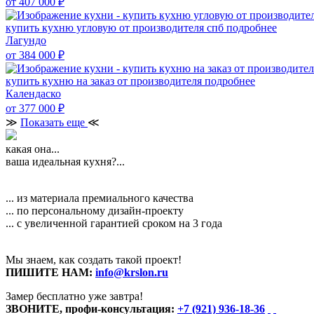
от 407 000
₽
купить кухню угловую от производителя спб
подробнее
Лагундо
от 384 000
₽
купить кухню на заказ от производителя
подробнее
Календаско
от 377 000
₽
≫
Показать еще
≪
какая она...
ваша идеальная кухня?...
... из материала премиального качества
... по персональному дизайн-проекту
... с увеличенной гарантией сроком на 3 года
Мы знаем, как создать такой проект!
ПИШИТЕ НАМ:
info@krslon.ru
Замер бесплатно уже завтра!
ЗВОНИТЕ, профи-консультация:
+7 (921) 936-18-36