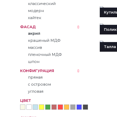
классический
модерн
Кутил
хайтек
ФАСАД
Полик
акрил
крашеный МДФ
Талла
массив
пленочный МДФ
шпон
КОНФИГУРАЦИЯ
прямая
с островом
угловая
ЦВЕТ