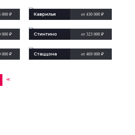
Каврилья
5 000
₽
от 430 000
₽
Стинтино
0 000
₽
от 323 000
₽
Стаццона
0 000
₽
от 469 000
₽
≪