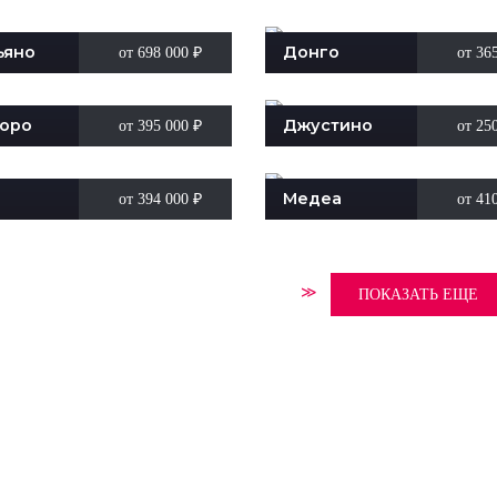
ьяно
Донго
от 698 000
₽
от 36
оро
Джустино
от 395 000
₽
от 25
Медеа
от 394 000
₽
от 41
≫
ПОКАЗАТЬ ЕЩЕ