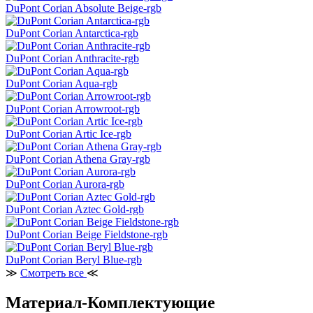
DuPont Corian Absolute Beige-rgb
DuPont Corian Antarctica-rgb
DuPont Corian Anthracite-rgb
DuPont Corian Aqua-rgb
DuPont Corian Arrowroot-rgb
DuPont Corian Artic Ice-rgb
DuPont Corian Athena Gray-rgb
DuPont Corian Aurora-rgb
DuPont Corian Aztec Gold-rgb
DuPont Corian Beige Fieldstone-rgb
DuPont Corian Beryl Blue-rgb
≫
Смотреть все
≪
Материал-Комплектующие