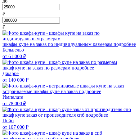
до
₽
₽
шкафы купе на заказ по индивидуальным размерам
подробнее
Бельвельо
от 61 000
₽
шкаф купе на заказ по размерам
подробнее
Джарре
от 140 000
₽
встраиваемые шкафы купе на заказ
подробнее
Импалата
от 78 000
₽
шкаф купе заказ от производителя спб
подробнее
Пейо
от 107 000
₽
шкаф купе на заказ в спб
подробнее