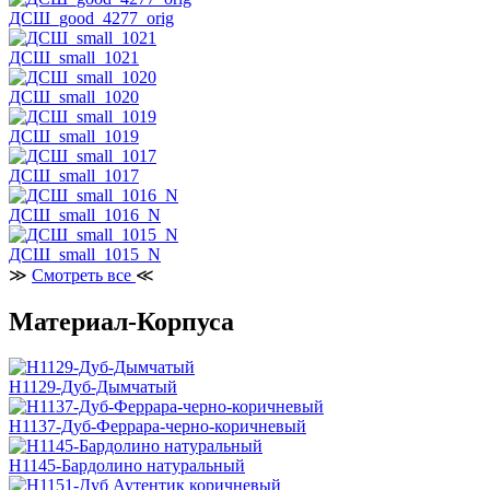
ДСШ_good_4277_orig
ДСШ_small_1021
ДСШ_small_1020
ДСШ_small_1019
ДСШ_small_1017
ДСШ_small_1016_N
ДСШ_small_1015_N
≫
Смотреть все
≪
Материал-Корпуса
H1129-Дуб-Дымчатый
H1137-Дуб-Феррара-черно-коричневый
H1145-Бардолино натуральный