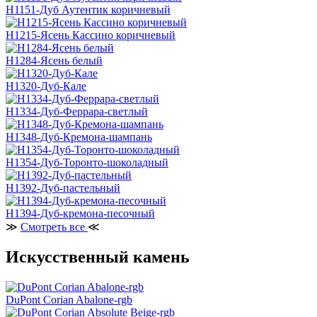
H1151-Дуб Аутентик коричневый
H1215-Ясень Кассино коричневый
H1284-Ясень белый
H1320-Дуб-Кале
H1334-Дуб-Феррара-светлый
H1348-Дуб-Кремона-шампань
H1354-Дуб-Торонто-шоколадный
H1392-Дуб-пастельный
H1394-Дуб-кремона-песочный
≫
Смотреть все
≪
Искусственный камень
DuPont Corian Abalone-rgb