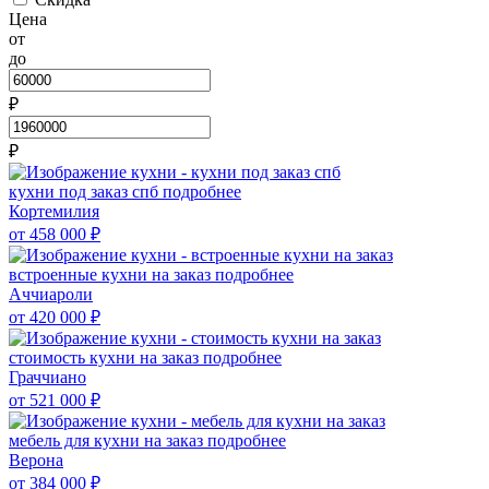
Цена
от
до
₽
₽
кухни под заказ спб
подробнее
Кортемилия
от 458 000
₽
встроенные кухни на заказ
подробнее
Аччиароли
от 420 000
₽
стоимость кухни на заказ
подробнее
Граччиано
от 521 000
₽
мебель для кухни на заказ
подробнее
Верона
от 384 000
₽