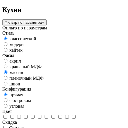
Кухни
Фильтр по параметрам
Фильтр по параметрам
Стиль
классический
модерн
хайтек
Фасад
акрил
крашеный МДФ
массив
пленочный МДФ
шпон
Конфигурация
прямая
с островом
угловая
Цвет
Скидка
Скидка