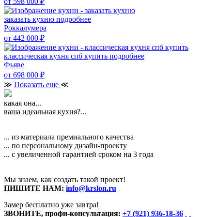
от 598 000
₽
заказать кухню
подробнее
Роккалумера
от 442 000
₽
классическая кухня спб купить
подробнее
Фьяве
от 698 000
₽
≫
Показать еще
≪
какая она...
ваша идеальная кухня?...
... из материала премиального качества
... по персональному дизайн-проекту
... с увеличенной гарантией сроком на 3 года
Мы знаем, как создать такой проект!
ПИШИТЕ НАМ:
info@krslon.ru
Замер бесплатно уже завтра!
ЗВОНИТЕ, профи-консультация:
+7 (921) 936-18-36