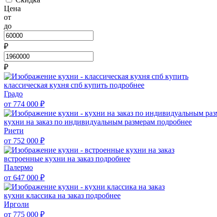
Цена
от
до
₽
₽
классическая кухня спб купить
подробнее
Градо
от 774 000
₽
кухни на заказ по индивидуальным размерам
подробнее
Риети
от 752 000
₽
встроенные кухни на заказ
подробнее
Палермо
от 647 000
₽
кухни классика на заказ
подробнее
Ирголи
от 775 000
₽