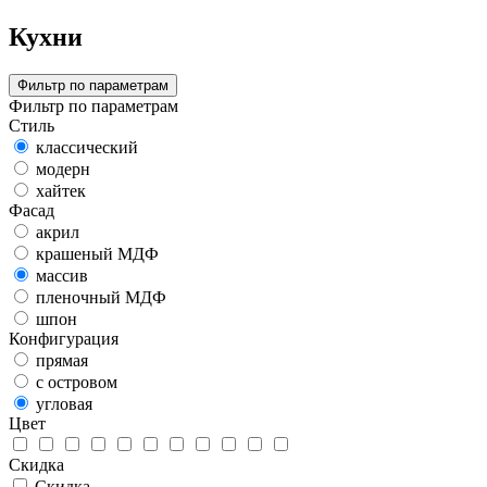
Кухни
Фильтр по параметрам
Фильтр по параметрам
Стиль
классический
модерн
хайтек
Фасад
акрил
крашеный МДФ
массив
пленочный МДФ
шпон
Конфигурация
прямая
с островом
угловая
Цвет
Скидка
Скидка