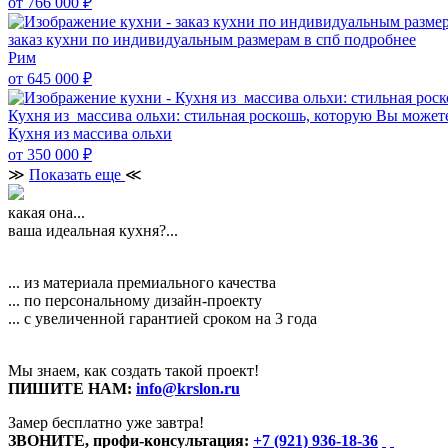
от 766 000
₽
заказ кухни по индивидуальным размерам в спб
подробнее
Рим
от 645 000
₽
Кухня из массива ольхи: стильная роскошь, которую Вы может
Кухня из массива ольхи
от 350 000
₽
≫
Показать еще
≪
какая она...
ваша идеальная кухня?...
... из материала премиального качества
... по персональному дизайн-проекту
... с увеличенной гарантией сроком на 3 года
Мы знаем, как создать такой проект!
ПИШИТЕ НАМ:
info@krslon.ru
Замер бесплатно уже завтра!
ЗВОНИТЕ, профи-консультация:
+7 (921) 936-18-36