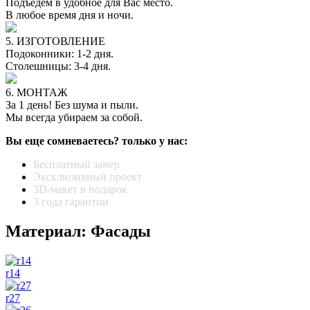
Подъедем в удобное для Вас место.
В любое время дня и ночи.
5. ИЗГОТОВЛЕНИЕ
Подоконники: 1-2 дня.
Столешницы: 3-4 дня.
6. МОНТАЖ
За 1 день! Без шума и пыли.
Мы всегда убираем за собой.
Вы еще сомневаетесь? только у нас:
Бесплатный замер
Эксклюзивный проект
3D-макет в подарок
3 года гарантии
Материал: Фасады
r14
r27