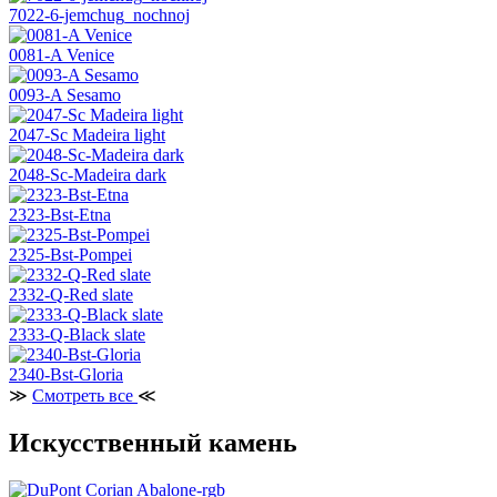
7022-6-jemchug_nochnoj
0081-A Venice
0093-A Sesamo
2047-Sc Madeira light
2048-Sc-Madeira dark
2323-Bst-Etna
2325-Bst-Pompei
2332-Q-Red slate
2333-Q-Black slate
2340-Bst-Gloria
≫
Смотреть все
≪
Искусственный камень