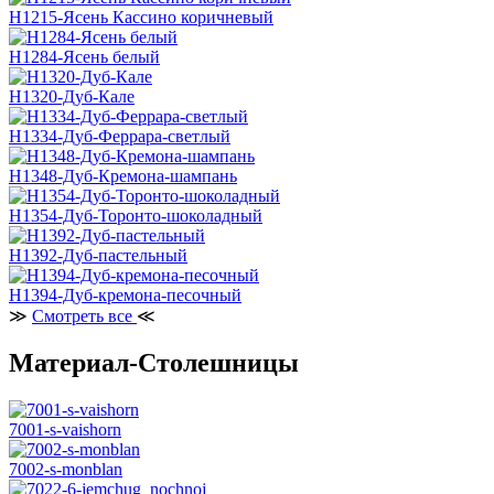
H1215-Ясень Кассино коричневый
H1284-Ясень белый
H1320-Дуб-Кале
H1334-Дуб-Феррара-светлый
H1348-Дуб-Кремона-шампань
H1354-Дуб-Торонто-шоколадный
H1392-Дуб-пастельный
H1394-Дуб-кремона-песочный
≫
Смотреть все
≪
Материал-Столешницы
7001-s-vaishorn
7002-s-monblan