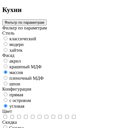
Кухни
Фильтр по параметрам
Фильтр по параметрам
Стиль
классический
модерн
хайтек
Фасад
акрил
крашеный МДФ
массив
пленочный МДФ
шпон
Конфигурация
прямая
с островом
угловая
Цвет
Скидка
Скидка