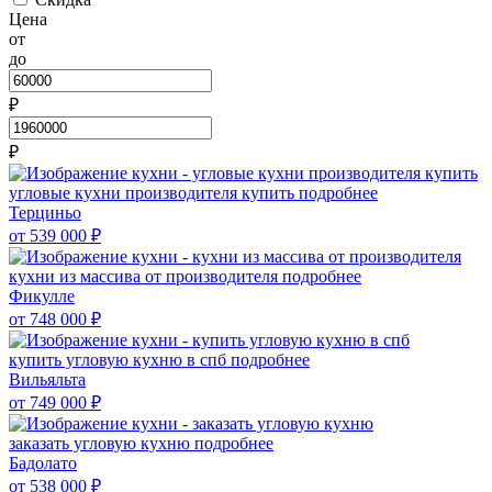
Цена
от
до
₽
₽
угловые кухни производителя купить
подробнее
Терциньо
от 539 000
₽
кухни из массива от производителя
подробнее
Фикулле
от 748 000
₽
купить угловую кухню в спб
подробнее
Вильяльта
от 749 000
₽
заказать угловую кухню
подробнее
Бадолато
от 538 000
₽