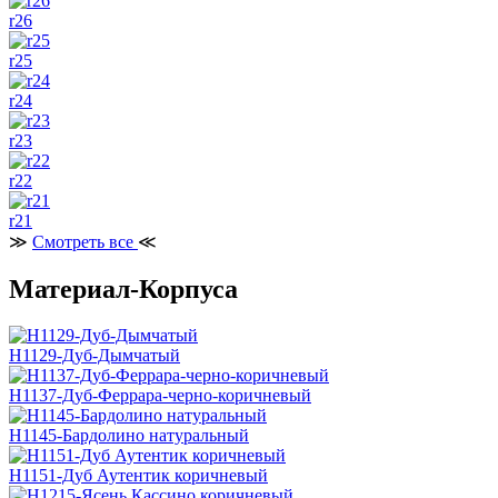
r26
r25
r24
r23
r22
r21
≫
Смотреть все
≪
Материал-Корпуса
H1129-Дуб-Дымчатый
H1137-Дуб-Феррара-черно-коричневый
H1145-Бардолино натуральный
H1151-Дуб Аутентик коричневый