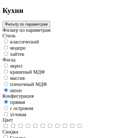
Кухни
Фильтр по параметрам
Фильтр по параметрам
Стиль
классический
модерн
хайтек
Фасад
акрил
крашеный МДФ
массив
пленочный МДФ
шпон
Конфигурация
прямая
с островом
угловая
Цвет
Скидка
Скидка