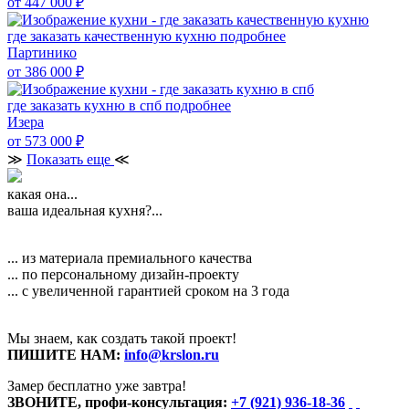
от 447 000
₽
где заказать качественную кухню
подробнее
Партинико
от 386 000
₽
где заказать кухню в спб
подробнее
Изера
от 573 000
₽
≫
Показать еще
≪
какая она...
ваша идеальная кухня?...
... из материала премиального качества
... по персональному дизайн-проекту
... с увеличенной гарантией сроком на 3 года
Мы знаем, как создать такой проект!
ПИШИТЕ НАМ:
info@krslon.ru
Замер бесплатно уже завтра!
ЗВОНИТЕ, профи-консультация:
+7 (921) 936-18-36