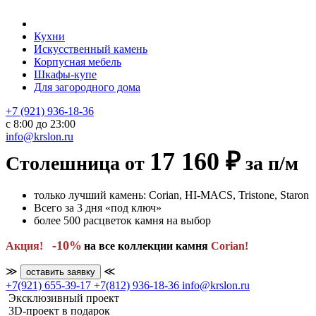
Кухни
Искусственный камень
Корпусная мебель
Шкафы-купе
Для загородного дома
+7 (921) 936-18-36
с 8:00 до 23:00
info@krslon.ru
17 160 ₽
Столешница от
за п/м
только лучший камень: Corian, HI-MACS, Tristone, Staron
Всего за 3 дня «под ключ»
более 500 расцветок камня на выбор
-10%
Акция!
на все коллекции камня
Сorian!
≫
≪
оставить заявку
+7(921) 655-39-17
+7(812) 936-18-36
info@krslon.ru
Эксклюзивный проект
3D-проект в подарок