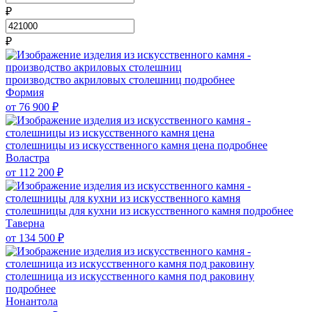
₽
₽
производство акриловых столешниц
подробнее
Формия
от 76 900
₽
столешницы из искусственного камня цена
подробнее
Воластра
от 112 200
₽
столешницы для кухни из искусственного камня
подробнее
Таверна
от 134 500
₽
столешница из искусственного камня под раковину
подробнее
Нонантола