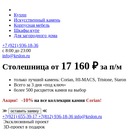
Кухни
Искусственный камень
Корпусная мебель
Шкафы-купе
Для загородного дома
+7 (921) 936-18-36
с 8:00 до 23:00
info@krslon.ru
17 160 ₽
Столешница от
за п/м
только лучший камень: Corian, HI-MACS, Tristone, Staron
Всего за 3 дня «под ключ»
более 500 расцветок камня на выбор
-10%
Акция!
на все коллекции камня
Сorian!
≫
≪
оставить заявку
+7(921) 655-39-17
+7(812) 936-18-36
info@krslon.ru
Эксклюзивный проект
3D-проект в подарок