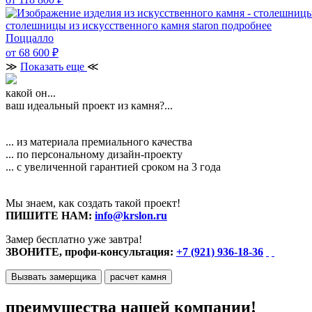
столешницы из искусственного камня staron
подробнее
Поццалло
от 68 600
₽
≫
Показать еще
≪
какой он...
ваш идеальный проект из камня?...
... из материала премиального качества
... по персональному дизайн-проекту
... с увеличенной гарантией сроком на 3 года
Мы знаем, как создать такой проект!
ПИШИТЕ НАМ:
info@krslon.ru
Замер бесплатно уже завтра!
ЗВОНИТЕ, профи-консультация:
+7 (921) 936-18-36
Вызвать замерщика
расчет камня
преимущества нашей компании!