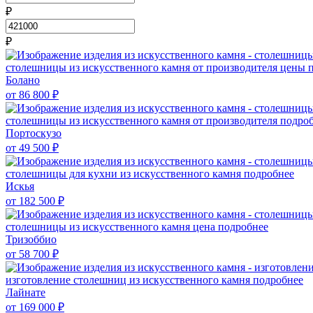
₽
₽
столешницы из искусственного камня от производителя цены
Болано
от 86 800
₽
столешницы из искусственного камня от производителя
подро
Портоскузо
от 49 500
₽
столешницы для кухни из искусственного камня
подробнее
Искья
от 182 500
₽
столешницы из искусственного камня цена
подробнее
Тризоббио
от 58 700
₽
изготовление столешниц из искусственного камня
подробнее
Лайнате
от 169 000
₽