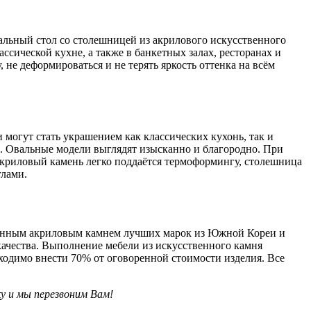
альный стол со столешницей из акрилового искусственного
ссической кухне, а также в банкетных залах, ресторанах и
 не деформироваться и не терять яркость оттенка на всём
 могут стать украшением как классических кухонь, так и
ей. Овальные модели выглядят изысканно и благородно. При
й акриловый камень легко поддаётся термоформингу, столешница
глами.
твенным акриловым камнем лучших марок из Южной Кореи и
качества. Выполнение мебели из искусственного камня
бходимо внести 70% от оговоренной стоимости изделия. Все
у и мы перезвоним Вам!