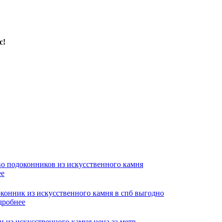
с!
ее
дробнее