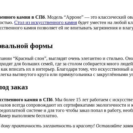
венного камня в СПб
. Модель “Арроне” — это классический ов
ностью.
Стол из искусственного камня
будет уместен на любой кла
твенного камня позволяет ей не впитывать загрязнения и влагу,
 овальной формы
пании “Красный слон”, выглядят очень элегантно и стильно. Они
дходят для больших семей, где за столом собирается много люд
, как вписать их в интерьер. Благодаря тому, что искусственны
слегка вытянутого круга или прямоугольника с закруглёнными у
од заказ
усственного камня в СПб
. Мы более 15 лет работаем с искусс
риалов всегда сопровождают их сертификатами экологичности и 
едоплатной системе и для того чтобы заказ попал в работу, нео
Замер выполняем бесплатно.
дому практичность элегантность и красоту! Оставляйте заявк