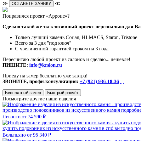
≫
≪
ОСТАВЬТЕ ЗАЯВКУ
Понравился проект «Арроне»?
Сделаю такой же эксклюзивный проект персонально для Ва
Только лучший камень Corian, HI-MACS, Staron, Tristone
Всего за 3 дня "под ключ"
С увеличенной гарантией сроком на 3 года
Пересчитаю любой проект из салонов и сделаю... дешевле!
ПИШИТЕ:
info@krslon.ru
Приеду на замер бесплатно уже завтра!
ЗВОНИТЕ, профи-консультация:
+7 (921) 936-18-36
Бесплатный замер
Быстрый расчёт
Посмотрите другие наши изделия
производство подоконников из искусственного камня
подробн
Леванто
от 74 590 ₽
купить подоконник из искусственного камня в спб выгодно
по
Вольпьяно
от 95 340 ₽