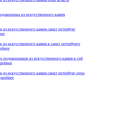
нее
обнее
робнее
дробнее