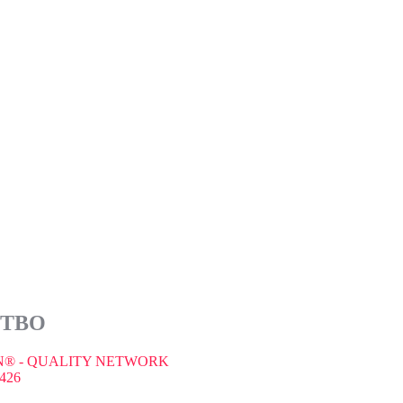
СТВО
® - QUALITY NETWORK
426