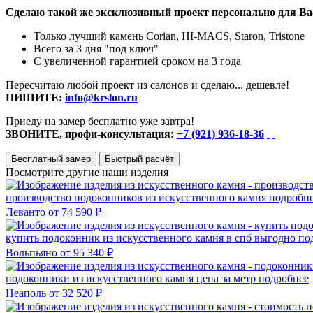
Сделаю такой же эксклюзивный проект персонально для Ва
Только лучший камень Corian, HI-MACS, Staron, Tristone
Всего за 3 дня "под ключ"
С увеличенной гарантией сроком на 3 года
Пересчитаю любой проект из салонов и сделаю... дешевле!
ПИШИТЕ:
info@krslon.ru
Приеду на замер бесплатно уже завтра!
ЗВОНИТЕ, профи-консультация:
+7 (921) 936-18-36
Бесплатный замер
Быстрый расчёт
Посмотрите другие наши изделия
производство подоконников из искусственного камня
подробн
Леванто
от 74 590 ₽
купить подоконник из искусственного камня в спб выгодно
по
Вольпьяно
от 95 340 ₽
подоконники из искусственного камня цена за метр
подробнее
Неаполь
от 32 520 ₽