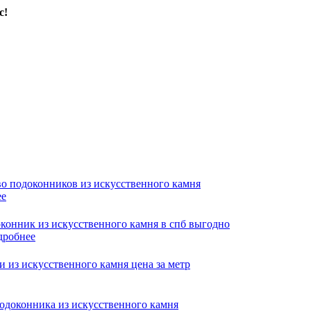
с!
ее
дробнее