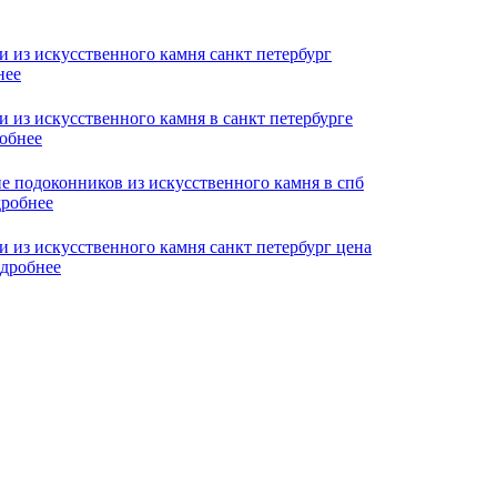
нее
обнее
робнее
дробнее