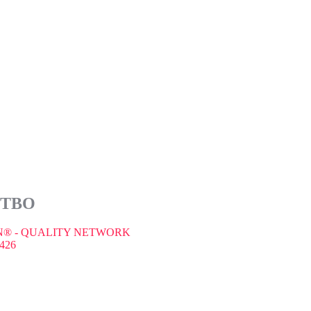
СТВО
® - QUALITY NETWORK
426