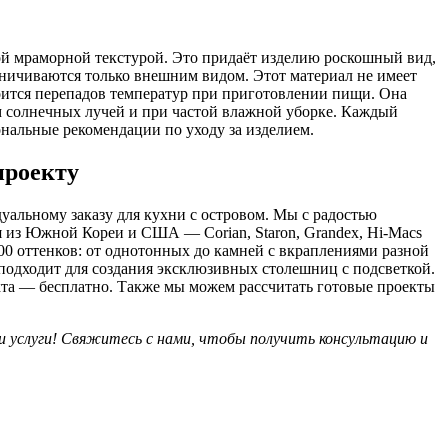
ой мраморной текстурой. Это придаёт изделию роскошный вид,
аничиваются только внешним видом. Этот материал не имеет
 боится перепадов температур при приготовлении пищи. Она
м солнечных лучей и при частой влажной уборке. Каждый
альные рекомендации по уходу за изделием.
проекту
уальному заказу для кухни с островом. Мы с радостью
 из Южной Кореи и США — Corian, Staron, Grandex, Hi-Macs
00 оттенков: от однотонных до камней с вкраплениями разной
 подходит для создания эксклюзивных столешниц с подсветкой.
кта — бесплатно. Также мы можем рассчитать готовые проекты
 услуги! Свяжитесь с нами, чтобы получить консультацию и