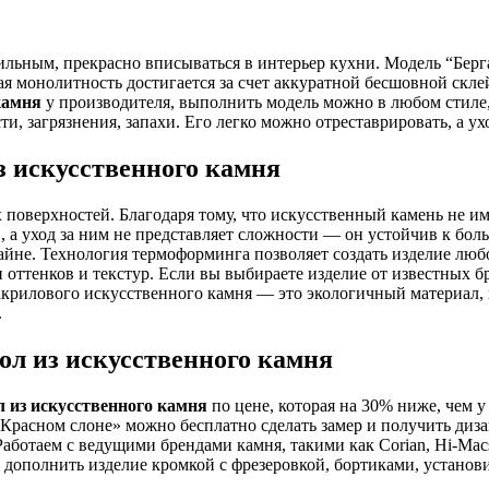
ильным, прекрасно вписываться в интерьер кухни. Модель “Бе
я монолитность достигается за счет аккуратной бесшовной скле
камня
у производителя, выполнить модель можно в любом стиле, 
и, загрязнения, запахи. Его легко можно отреставрировать, а ух
з искусственного камня
оверхностей. Благодаря тому, что искусственный камень не име
в, а уход за ним не представляет сложности — он устойчив к 
йне. Технология термоформинга позволяет создать изделие люб
ттенков и текстур. Если вы выбираете изделие от известных брен
 акрилового искусственного камня — это экологичный материал, 
.
ол из искусственного камня
л из искусственного камня
по цене, которая на 30% ниже, чем 
Красном слоне» можно бесплатно сделать замер и получить диза
отаем с ведущими брендами камня, такими как Corian, Hi-Macs
полнить изделие кромкой с фрезеровкой, бортиками, установит