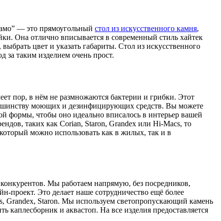
ргамо” — это прямоугольный
стол из искусственного камня
,
йки. Она отлично вписывается в современный стиль хайтек
выбрать цвет и указать габариты. Стол из искусственного
од за таким изделием очень прост.
ет пор, в нём не размножаются бактерии и грибки. Этот
большинству моющих и дезинфицирующих средств. Вы можете
ой формы, чтобы оно идеально вписалось в интерьер вашей
дов, таких как Corian, Staron, Grandex или Hi-Macs, то
который можно использовать как в жилых, так и в
у конкурентов. Мы работаем напрямую, без посредников,
йн-проект. Это делает наше сотрудничество ещё более
, Grandex, Staron. Мы используем светопропускающий камень
ь каплесборник и аквастоп. На все изделия предоставляется