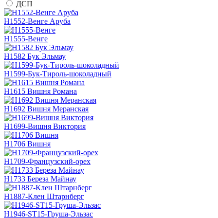
ДСП
H1552-Венге Аруба
H1555-Венге
H1582 Бук Эльмау
H1599-Бук-Тироль-шоколадный
H1615 Вишня Романа
H1692 Вишня Меранская
H1699-Вишня Виктория
H1706 Вишня
H1709-Французский-орех
H1733 Береза Майнау
H1887-Клен Штарнберг
H1946-ST15-Груша-Эльзас