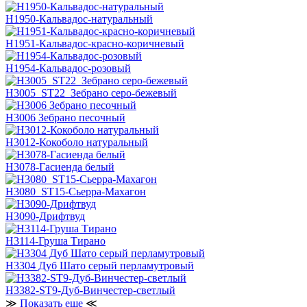
H1950-Кальвадос-натуральный
H1951-Кальвадос-красно-коричневый
H1954-Кальвадос-розовый
H3005_ST22_Зебрано серо-бежевый
H3006 Зебрано песочный
H3012-Кокоболо натуральный
H3078-Гасиенда белый
H3080_ST15-Сьерра-Махагон
H3090-Дрифтвуд
H3114-Груша Тирано
H3304 Дуб Шато серый перламутровый
H3382-ST9-Дуб-Винчестер-светлый
≫
Показать еще
≪