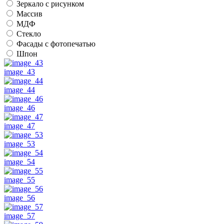
Зеркало с рисунком
Массив
МДФ
Стекло
Фасады с фотопечатью
Шпон
image_43
image_44
image_46
image_47
image_53
image_54
image_55
image_56
image_57