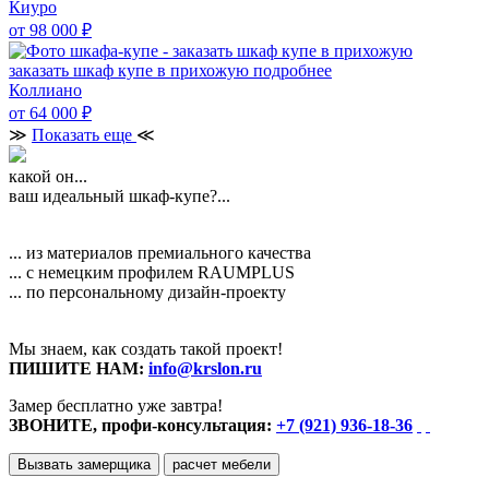
Киуро
от 98 000
₽
заказать шкаф купе в прихожую
подробнее
Коллиано
от 64 000
₽
≫
Показать еще
≪
какой он...
ваш идеальный шкаф-купе?...
... из материалов премиального качества
... с немецким профилем RAUMPLUS
... по персональному дизайн-проекту
Мы знаем, как создать такой проект!
ПИШИТЕ НАМ:
info@krslon.ru
Замер бесплатно уже завтра!
ЗВОНИТЕ, профи-консультация:
+7 (921) 936-18-36
Вызвать замерщика
расчет мебели