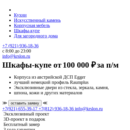
Кухни
Искусственный камень
Корпусная мебель
Шкафы-купе
Для загородного дома
+7 (921) 936-18-36
с 8:00 до 23:00
info@krslon.ru
Шкафы-купе от
100 000 ₽
за п/м
Корпуса из австрийской ДСП Egger
лучший немецкий профиль Raumplus
Эксклюзивные двери из стекла, зеркала, камня,
шпона, кожи и других материалов
≫
≪
оставить заявку
+7(921) 655-39-17
+7(812) 936-18-36
info@krslon.ru
Эксклюзивный проект
3D-проект в подарок
Бесплатный замер
3 года гарантии