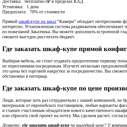
Доставка:
бесплатно
0₽
в пределах КАД
Установка:
1 день
Предоплата:
70% от стоимости
Прямой
шкаф-купе на заказ
“Камери” обладает интересными фас
интересно. Установленная система раздвижения обеспечивает 
из пожеланий Заказчика. Вы можете дополнить встроенной глад
сможете выгодно рассчитать бюджет.
Где заказать шкаф-купе прямой конфи
Выбирая мебель, не стоит отдавать предпочтение первому поп
не переплачивая посредникам. Изучите несколько предложений,
это цены без торговой накрутки за посредничество. Вы сможете
обстановки в интерьер.
Где заказать шкаф-купе по цене произв
Люди, которые хоть раз сотрудничали с нашей компанией, не б
материалов от европейских поставщиков, любые варианты фаса
и станьте счастливым обладателем нового качественного шкафа
или сбросить свой проект на почту. Мы сделаем расчет, соглас
Думаете,
где заказать шкаф-купе
по выгодной цене? У компани