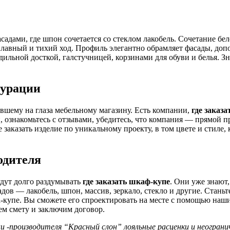
адами, где шпон сочетается со стеклом лакобель. Сочетание бел
плавный и тихий ход. Профиль элегантно обрамляет фасады, доп
ильной досткой, галстучницей, корзинами для обуви и белья. З
гурации
авшему на глаза мебельному магазину. Есть компании,
где заказ
 ознакомьтесь с отзывами, убедитесь, что компания — прямой пр
 заказать изделие по уникальному проекту, в том цвете и стиле
одителя
удут долго раздумывать
где заказать шкаф-купе
. Они уже знают
дов — лакобель, шпон, массив, зеркало, стекло и другие. Стан
-купе. Вы сможете его спроектировать на месте с помощью наши
уем смету и заключим договор.
и -производителя “Красный слон” лояльные расценки и неограни