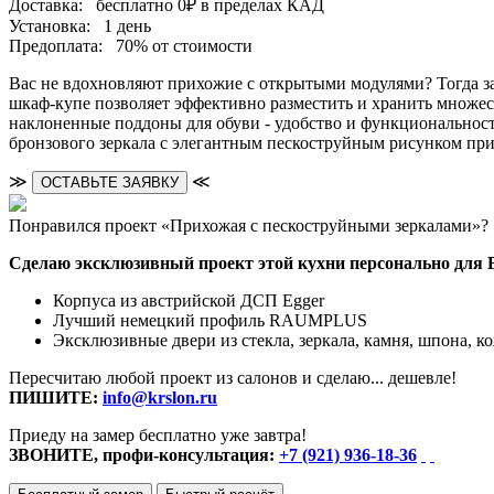
Доставка:
бесплатно
0₽
в пределах КАД
Установка:
1 день
Предоплата:
70% от стоимости
Вас не вдохновляют прихожие с открытыми модулями? Тогда 
шкаф-купе позволяет эффективно разместить и хранить множе
наклоненные поддоны для обуви - удобство и функциональност
бронзового зеркала с элегантным пескоструйным рисунком при
≫
≪
ОСТАВЬТЕ ЗАЯВКУ
Понравился проект «Прихожая с пескоструйными зеркалами»?
Сделаю эксклюзивный проект этой кухни персонально для 
Корпуса из австрийской ДСП Egger
Лучший немецкий профиль RAUMPLUS
Эксклюзивные двери из стекла, зеркала, камня, шпона, к
Пересчитаю любой проект из салонов и сделаю... дешевле!
ПИШИТЕ:
info@krslon.ru
Приеду на замер бесплатно уже завтра!
ЗВОНИТЕ, профи-консультация:
+7 (921) 936-18-36