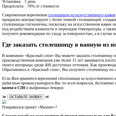
Установка:
1 день
Предоплата:
70% от стоимости
Современная коричневая
столешница из искусственного камня
прекрасно контрастируют с более темной столешницей, создав
столешницы гигиенична, поскольку на искусственном камне не 
под воздействием влажности и перепадов температуры, а такж
получите рекомендации по уходу за поверхностью, а в случае н
Где заказать столешницу в ванную из и
В компании «Красный слон» Вы можете заказать столешницу из
производственная компания уже более 15 лет занимается изго
своего интерьера среди 400 доступных оттенков. Как производ
Обратившись в «Красный слон», Вы получите столешницу по це
Если Вам нравится коричневая столешница из искусственного 
радостью проконсультируем Вас по всем вопросам, бесплатно
камня в СПб
в выбранных декорах.
≫
≪
ОСТАВЬТЕ ЗАЯВКУ
Понравился проект «Мазоне»?
Сделаю такой же эксклюзивный проект персонально для Ва