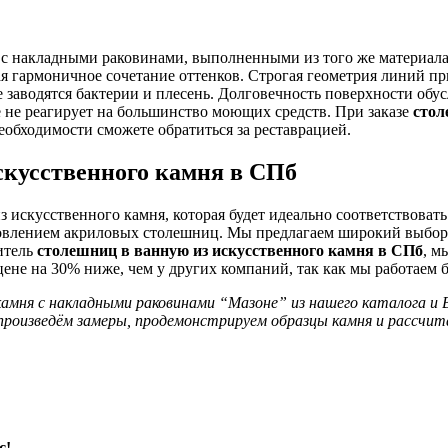
с накладными раковинами, выполненными из того же материала
ая гармоничное сочетание оттенков. Строгая геометрия линий п
заводятся бактерии и плесень. Долговечность поверхности обусл
е не реагирует на большинство моющих средств. При заказе
стол
еобходимости сможете обратиться за реставрацией.
скусственного камня в СПб
 искусственного камня, которая будет идеально соответствоват
товлением акриловых столешниц. Мы предлагаем широкий выбор 
итель
столешниц в ванную из искусственного камня в СПб
, м
не на 30% ниже, чем у других компаний, так как мы работаем б
камня с накладными раковинами “Мазоне” из нашего каталога и 
 произведём замеры, продемонстрируем образцы камня и рассч
с!