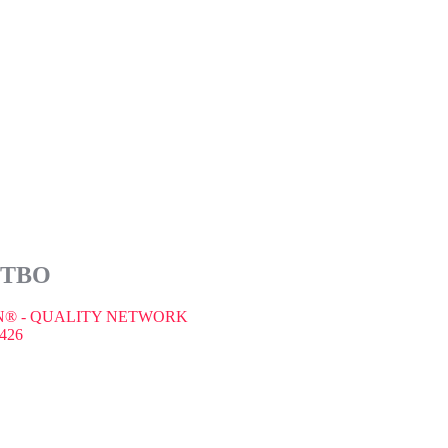
СТВО
® - QUALITY NETWORK
426