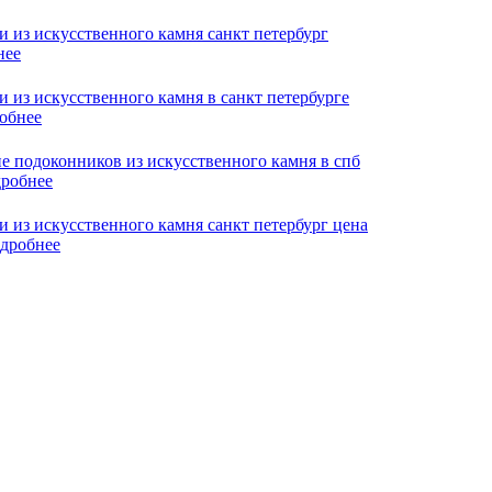
нее
обнее
робнее
дробнее