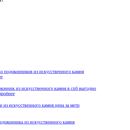
ее
дробнее