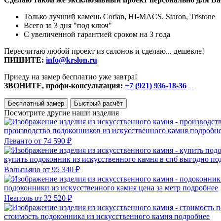
Только лучший камень Corian, HI-MACS, Staron, Tristone
Всего за 3 дня "под ключ"
С увеличенной гарантией сроком на 3 года
Пересчитаю любой проект из салонов и сделаю... дешевле!
ПИШИТЕ:
info@krslon.ru
Приеду на замер бесплатно уже завтра!
ЗВОНИТЕ, профи-консультация:
+7 (921) 936-18-36
Бесплатный замер
Быстрый расчёт
Посмотрите другие наши изделия
производство подоконников из искусственного камня
подробн
Леванто
от 74 590 ₽
купить подоконник из искусственного камня в спб выгодно
по
Вольпьяно
от 95 340 ₽
подоконники из искусственного камня цена за метр
подробнее
Неаполь
от 32 520 ₽
стоимость подоконника из искусственного камня
подробнее