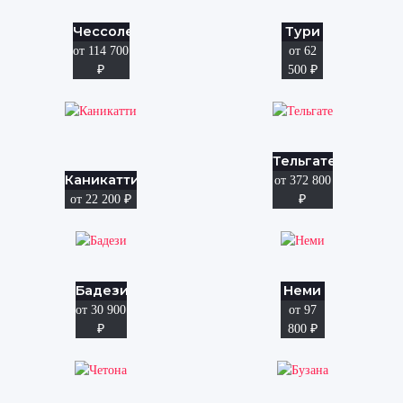
Чессоле
Тури
от 114 700
от 62
₽
500
₽
Тельгате
Каникатти
от 372 800
от 22 200
₽
₽
Бадези
Неми
от 30 900
от 97
₽
800
₽