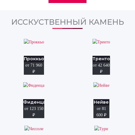
ИССКУСТВЕННЫЙ КАМЕНЬ
Проккьо
Тренто
от 71 960
от 42 640
₽
₽
Фиденца
Нейве
от 123 150
от 81
₽
600
₽