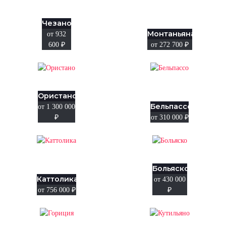
Чезано
Монтаньяна
от 932
600
₽
от 272 700
₽
Ористано
Бельпассо
от 1 300 000
₽
от 310 000
₽
Больяско
Каттолика
от 430 000
от 756 000
₽
₽