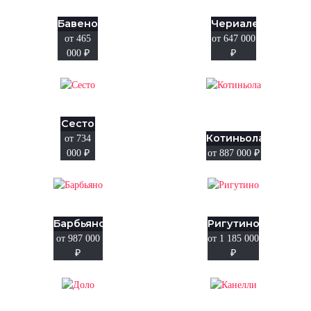
Бавено
Чериале
от 465
от 647 000
000
₽
₽
Сесто
Котиньола
от 734
000
₽
от 887 000
₽
Барбьяно
Ригутино
от 987 000
от 1 185 000
₽
₽