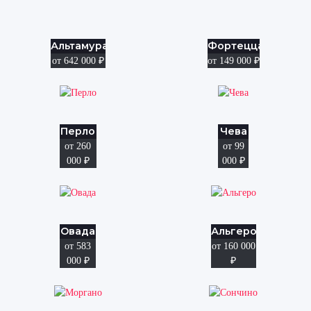
Альтамура
Фортецца
от 642 000
₽
от 149 000
₽
Перло
Чева
от 260
от 99
000
₽
000
₽
Овада
Альгеро
от 583
от 160 000
000
₽
₽