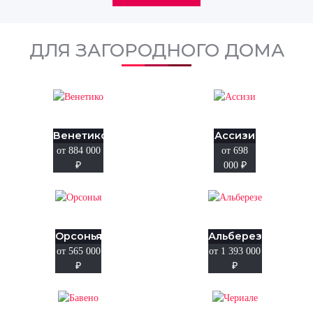
ДЛЯ ЗАГОРОДНОГО ДОМА
Венетико
Ассизи
от 884 000
от 698
₽
000
₽
Орсонья
Альберезе
от 565 000
от 1 393 000
₽
₽