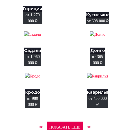
Гориция
Кутильяно
от 1 270
000
₽
от 698 000
₽
Садали
Донго
от 1 960
от 365
000
₽
000
₽
Кродо
Каврилья
от 980
от 430 000
000
₽
₽
≫
≪
ПОКАЗАТЬ ЕЩЕ