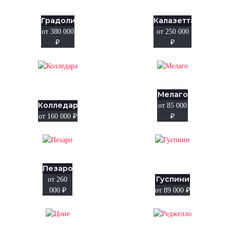
Градоли
Калазетта
от 380 000
от 250 000
₽
₽
Мелаго
Колледара
от 85 000
от 160 000
₽
₽
Пезаро
Гуспини
от 260
000
₽
от 89 000
₽