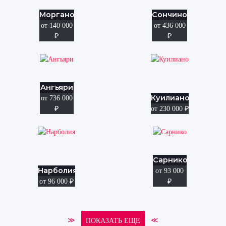
Моргано
Сончино
от 140 000
от 436 000
₽
₽
Ангьяри
Куилиано
от 736 000
₽
от 230 000
₽
Сарнико
Нарболия
от 93 000
от 96 000
₽
₽
≫
≪
ПОКАЗАТЬ ЕЩЕ