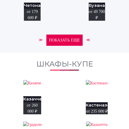
Четона
Бузана
от 179
от 49 700
600
₽
₽
≫
≪
ПОКАЗАТЬ ЕЩЕ
ШКАФЫ-КУПЕ
Казачче
Кастеназо
от 260
000
₽
от 235 000
₽