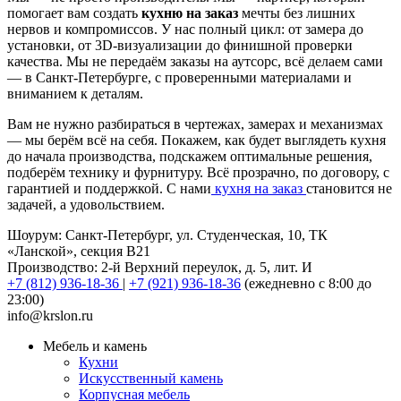
помогает вам создать
кухню на заказ
мечты без лишних
нервов и компромиссов. У нас полный цикл: от замера до
установки, от 3D-визуализации до финишной проверки
качества. Мы не передаём заказы на аутсорс, всё делаем сами
— в Санкт-Петербурге, с проверенными материалами и
вниманием к деталям.
Вам не нужно разбираться в чертежах, замерах и механизмах
— мы берём всё на себя. Покажем, как будет выглядеть кухня
до начала производства, подскажем оптимальные решения,
подберём технику и фурнитуру. Всё прозрачно, по договору, с
гарантией и поддержкой. С нами
кухня на заказ
становится не
задачей, а удовольствием.
Шоурум: Санкт-Петербург, ул. Студенческая, 10, ТК
«Ланской», секция В21
Производство: 2-й Верхний переулок, д. 5, лит. И
+7 (812) 936-18-36
|
+7 (921) 936-18-36
(ежедневно с 8:00 до
23:00)
info@krslon.ru
Мебель и камень
Кухни
Искусственный камень
Корпусная мебель