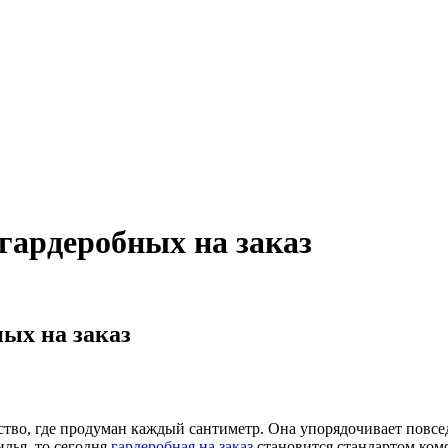
гардеробных на заказ
ных на заказ
нство, где продуман каждый сантиметр. Она упорядочивает повс
лья, то сегодня
гардеробная на заказ
становится стандартом ком