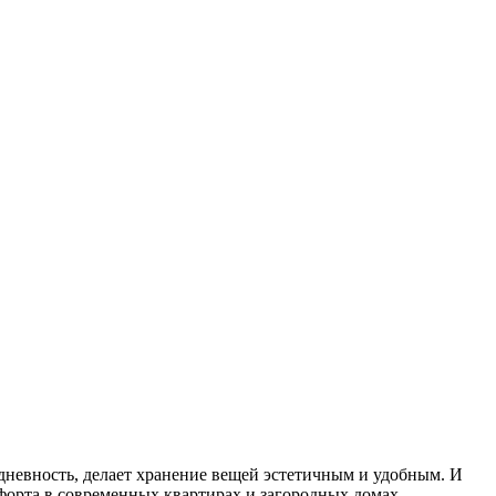
едневность, делает хранение вещей эстетичным и удобным. И
форта в современных квартирах и загородных домах.