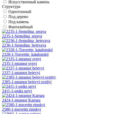
Искусственный камень
Структура
Однотонный
Под дерево
Под камень
Фантазийный
2235-1-Semolina_seraya
2236-1-Semolina_bejevaya
2328-1-Travertin_katalonskij
2335-1-mramor synyi
2337-1-mramor bejevyi
2385-1-mramor bejevyi svetlyi
2411-1-oniks seryi
2424-1-mramor Karrara
2580-1-travertin rimskyi