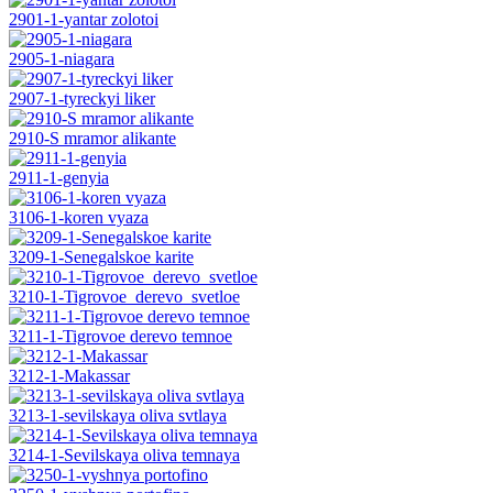
2901-1-yantar zolotoi
2905-1-niagara
2907-1-tyreckyi liker
2910-S mramor alikante
2911-1-genyia
3106-1-koren vyaza
3209-1-Senegalskoe karite
3210-1-Tigrovoe_derevo_svetloe
3211-1-Tigrovoe derevo temnoe
3212-1-Makassar
3213-1-sevilskaya oliva svtlaya
3214-1-Sevilskaya oliva temnaya