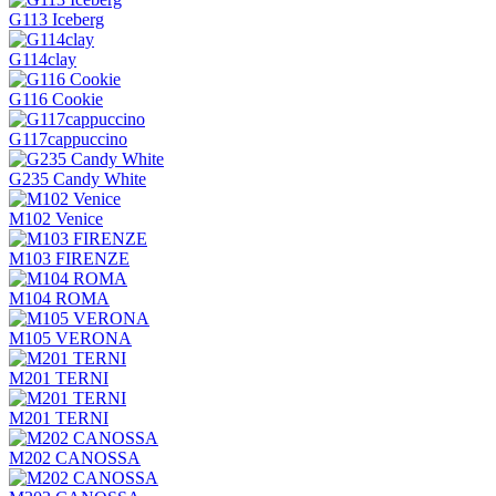
G113 Iceberg
G114clay
G116 Cookie
G117cappuccino
G235 Candy White
M102 Venice
M103 FIRENZE
M104 ROMA
M105 VERONA
M201 TERNI
M201 TERNI
M202 CANOSSA