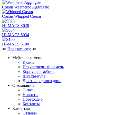
Corian Weathered Aggregate
Corian Whipped Cream
HI-MACS S028
HI-MACS S034
HI-MACS S100
≫
Показать еще
≪
Мебель и камень
Кухни
Искусственный камень
Корпусная мебель
Шкафы-купе
Для загородного дома
О компании
О нас
Новости
Портфолио
Контакты
Клиентам
Отзывы