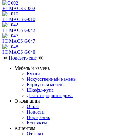
HI-MACS G002
HI-MACS G010
HI-MACS G042
HI-MACS G047
HI-MACS G048
≫
Показать еще
≪
Мебель и камень
Кухни
Искусственный камень
Корпусная мебель
Шкафы-купе
Для загородного дома
О компании
О нас
Новости
Портфолио
Контакты
Клиентам
Отзывы