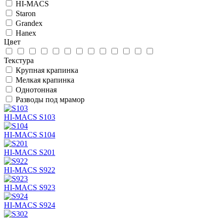
HI-MACS
Staron
Grandex
Hanex
Цвет
Текстура
Крупная крапинка
Мелкая крапинка
Однотонная
Разводы под мрамор
HI-MACS S103
HI-MACS S104
HI-MACS S201
HI-MACS S922
HI-MACS S923
HI-MACS S924