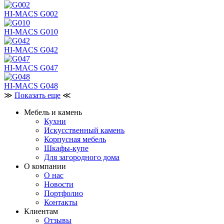
HI-MACS G002
HI-MACS G010
HI-MACS G042
HI-MACS G047
HI-MACS G048
≫
Показать еще
≪
Мебель и камень
Кухни
Искусственный камень
Корпусная мебель
Шкафы-купе
Для загородного дома
О компании
О нас
Новости
Портфолио
Контакты
Клиентам
Отзывы