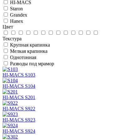
HI-MACS
Staron
Grandex
Hanex
Цвет
Текстура
Крупная крапинка
Мелкая крапинка
Однотонная
Разводы под мрамор
HI-MACS S103
HI-MACS S104
HI-MACS S201
HI-MACS S922
HI-MACS S923
HI-MACS S924