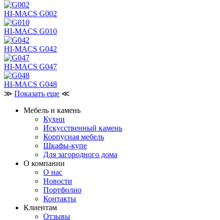
HI-MACS G002
HI-MACS G010
HI-MACS G042
HI-MACS G047
HI-MACS G048
≫
Показать еще
≪
Мебель и камень
Кухни
Искусственный камень
Корпусная мебель
Шкафы-купе
Для загородного дома
О компании
О нас
Новости
Портфолио
Контакты
Клиентам
Отзывы