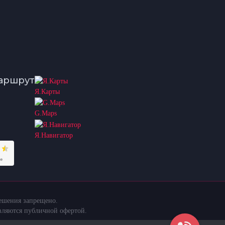
аршрут
Я.Карты
G.Maps
Я.Навигатор
решения запрещено.
вляются публичной офертой.