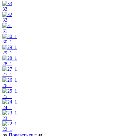
33
32
31
30_1
29_1
28_1
27_1
26_1
25_1
24_1
23_1
22_1
≫
Показать еще
≪