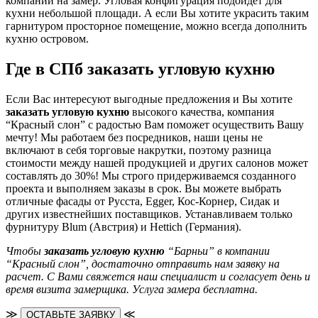
компании на замер. Угловая конфигурация подойдет для
кухни небольшой площади. А если Вы хотите украсить таким
гарнитуром просторное помещение, можно всегда дополнить
кухню островом.
Где в СПб заказать угловую кухню
Если Вас интересуют выгодные предложения и Вы хотите
заказать угловую кухню
высокого качества, компания
“Красный слон” с радостью Вам поможет осуществить Вашу
мечту! Мы работаем без посредников, наши цены не
включают в себя торговые накрутки, поэтому разница
стоимости между нашей продукцией и других салонов может
составлять до 30%! Мы строго придерживаемся созданного
проекта и выполняем заказы в срок. Вы можете выбрать
отличные фасады от Русста, Egger, Кос-Корнер, Сидак и
других известнейших поставщиков. Устанавливаем только
фурнитуру Blum (Австрия) и Hettich (Германия).
Чтобы
заказать угловую кухню
“Барньи” в компании
“Красный слон”, достаточно отправить нам заявку на
расчет. С Вами свяжется наш специалист и согласует день и
время визита замерщика. Услуга замера бесплатна.
≫
≪
ОСТАВЬТЕ ЗАЯВКУ