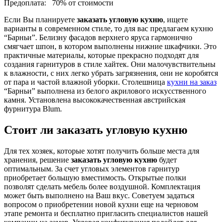
Предоплата:
70% от стоимости
Если Вы планируете
заказать угловую кухню
, ищете
варианты в современном стиле, то для вас предлагаем кухню
“Барньи”. Белизну фасадов верхнего яруса гармонично
смягчает шпон, в котором выполнены нижние шкафчики. Это
практичные материалы, которые прекрасно подходят для
создания гарнитуров в стиле хайтек. Они малочувствительны
к влажности, с них легко убрать загрязнения, они не коробятся
от пара и частой влажной уборки. Столешница
кухни на заказ
“Барньи” выполнена из белого акрилового искусственного
камня. Установлена высококачественная австрийская
фурнитура Blum.
Стоит ли заказать угловую кухню
Для тех хозяек, которые хотят получить больше места для
хранения, решение
заказать угловую кухню
будет
оптимальным. За счет угловых элементов гарнитур
приобретает большую вместимость. Открытые полки
позволят сделать мебель более воздушной. Комплектация
может быть выполнено на Ваш вкус. Советуем задаться
вопросом о приобретении новой кухни еще на черновом
этапе ремонта и бесплатно пригласить специалистов нашей