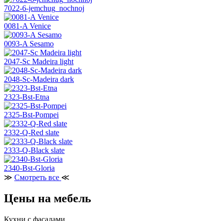
7022-6-jemchug_nochnoj
0081-A Venice
0093-A Sesamo
2047-Sc Madeira light
2048-Sc-Madeira dark
2323-Bst-Etna
2325-Bst-Pompei
2332-Q-Red slate
2333-Q-Black slate
2340-Bst-Gloria
≫
Смотреть все
≪
Цены на мебель
Кухни с фасадами